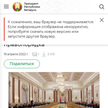
Президент
Республики
Беларусь
К сожалению, ваш браузер не поддерживается.
Главная
Фото для прессы
Cовещание по вопросу обеспечения 
Если информация отображена некорректно,
Cовещание по вопросу
попробуйте скачать новую версию или
обеспечения законности и
запустите другой браузер.
правопорядка
19 апреля 2022
г.
1
3 Мб
Поделиться