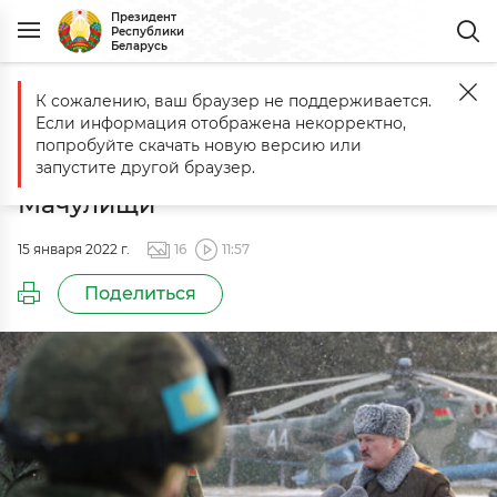
Президент
Республики
Беларусь
К сожалению, ваш браузер не поддерживается.
Главная
Медиа
Встреча с белорусскими миротворцами на аэр
Если информация отображена некорректно,
Встреча с белорусскими
попробуйте скачать новую версию или
миротворцами на аэродроме
запустите другой браузер.
Мачулищи
15 января 2022 г.
16
11:57
Поделиться