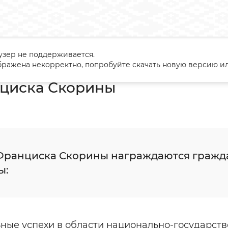
узер не поддерживается.
сударственные награды и премии
Ордена
Орден Франциск
ражена некорректно, попробуйте скачать новую версию ил
циска Скорины
ранциска Скорины награждаются гражда
ы:
ьные успехи в области национально-государст