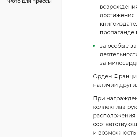
Фото для прессы
возрождения
достижения в
книгоиздател
пропаганде 
за особые з
деятельност
за милосерд
Орден Францис
наличии други
При награжден
коллектива ру
расположения 
соответствующ
и возможность