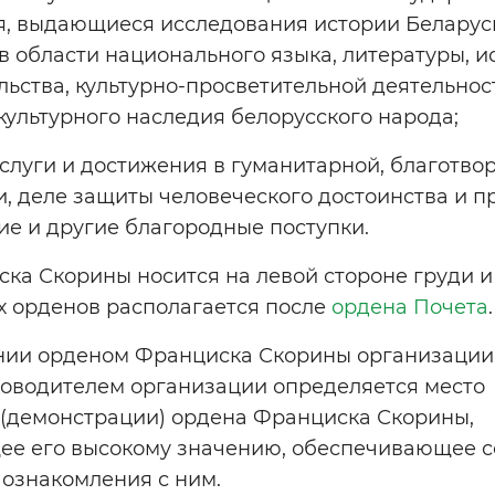
, выдающиеся исследования истории Беларус
 области национального языка, литературы, ис
ьства, культурно-просветительной деятельност
культурного наследия белорусского народа;
аслуги и достижения в гуманитарной, благотво
и, деле защиты человеческого достоинства и п
ие и другие благородные поступки.
ка Скорины носится на левой стороне груди и
х орденов располагается после
ордена Почета
.
ии орденом Франциска Скорины организации,
ководителем организации определяется место
(демонстрации) ордена Франциска Скорины,
ее его высокому значению, обеспечивающее с
 ознакомления с ним.