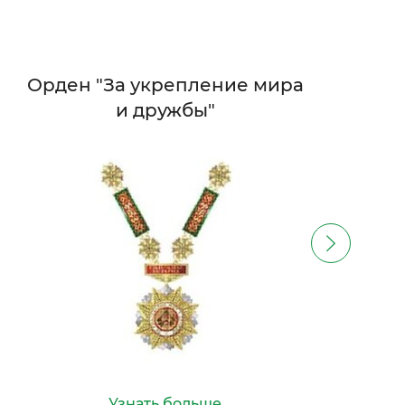
Орден "За укрепление мира
Орден 
и дружбы"
Уз
Узнать больше