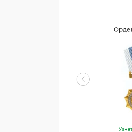
Орде
Узна