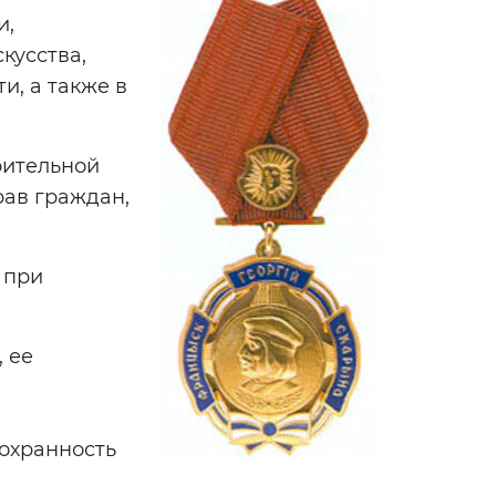
и,
кусства,
и, а также в
рительной
рав граждан,
 при
 ее
охранность