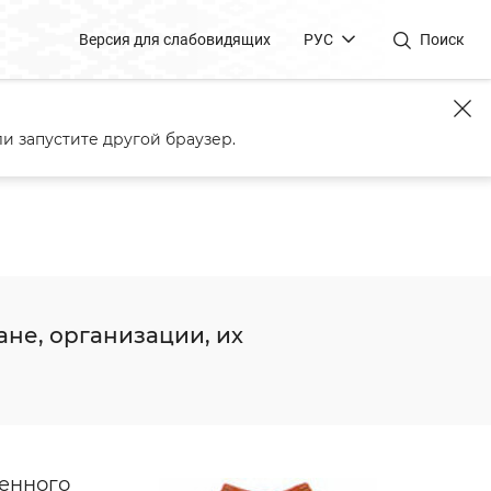
Версия для слабовидящих
РУС
Поиск
а Скорины
и запустите другой браузер.
не, организации, их
венного