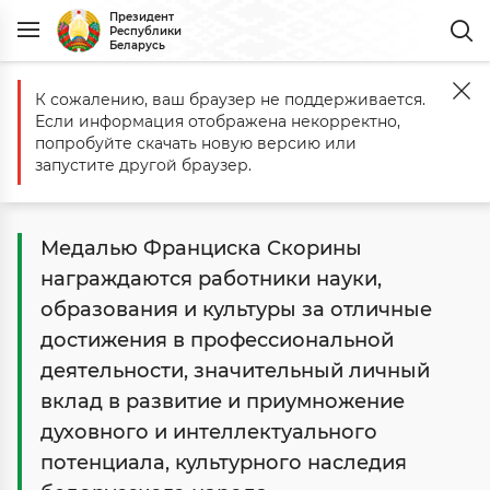
Президент
Республики
Беларусь
К сожалению, ваш браузер не поддерживается.
Главная
Государство
Государственные награды и премии
Мед
Если информация отображена некорректно,
Медаль Франциска Скорины
попробуйте скачать новую версию или
запустите другой браузер.
Медалью Франциска Скорины
награждаются работники науки,
образования и культуры за отличные
достижения в профессиональной
деятельности, значительный личный
вклад в развитие и приумножение
духовного и интеллектуального
потенциала, культурного наследия