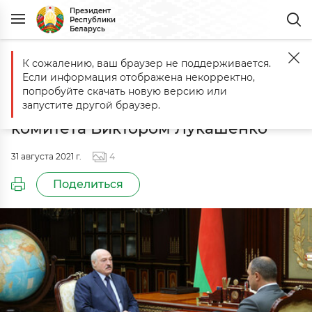
Президент
Республики
Беларусь
К сожалению, ваш браузер не поддерживается.
Главная
События
Встреча с Президентом Национального олим
Если информация отображена некорректно,
Встреча с Президентом
попробуйте скачать новую версию или
Национального олимпийского
запустите другой браузер.
комитета Виктором Лукашенко
31 августа 2021 г.
4
Поделиться