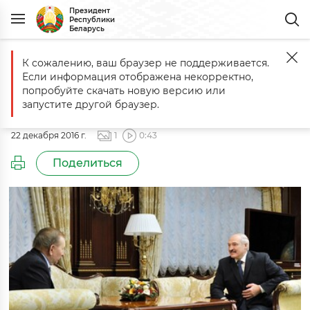
Президент
Республики
Беларусь
К сожалению, ваш браузер не поддерживается.
Главная
События
Встреча с экс-президентом Украины Леонид
Если информация отображена некорректно,
Встреча с экс-президентом
попробуйте скачать новую версию или
Украины Леонидом Кучмой
запустите другой браузер.
22 декабря 2016 г.
1
0:43
Поделиться