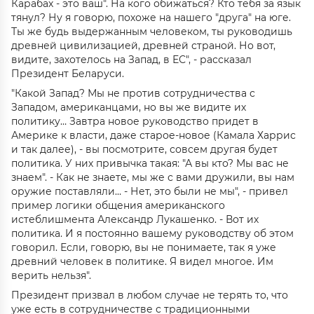
Карабах - это ваш". На кого обижаться? Кто тебя за язык
тянул? Ну я говорю, похоже на нашего "друга" на юге.
Ты же будь выдержанным человеком, ты руководишь
древней цивилизацией, древней страной. Но вот,
видите, захотелось на Запад, в ЕС", - рассказал
Президент Беларуси.
"Какой Запад? Мы не против сотрудничества с
Западом, американцами, но вы же видите их
политику… Завтра новое руководство придет в
Америке к власти, даже старое-новое (Камала Харрис
и так далее), - вы посмотрите, совсем другая будет
политика. У них привычка такая: "А вы кто? Мы вас не
знаем". - Как не знаете, мы же с вами дружили, вы нам
оружие поставляли… - Нет, это были не мы", - привел
пример логики общения американского
истеблишмента Александр Лукашенко. - Вот их
политика. И я постоянно вашему руководству об этом
говорил. Если, говорю, вы не понимаете, так я уже
древний человек в политике. Я видел многое. Им
верить нельзя".
Президент призвал в любом случае не терять то, что
уже есть в сотрудничестве с традиционными