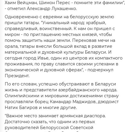
Хаим Вейцман, Шимон Перес - помните эти фамилии",
- отметил Александр Лукашенко.
Одновременно с евреями на белорусскую землю
пришли татары. "Уникальный народ: храбрый,
справедливый, воинственный. К нам он пришел с
миром - по приглашению местных князей, чтобы
помочь защитить наши земли. Перековав мечи на
орала, татары внесли большой вклад в развитие
материальной и духовной культуры Беларуси. И
сегодня город Ивье, один из центров их компактного
проживания, по праву славится своими успехами в
экономической и духовной сферах", - подчеркнул
Президент.
По его словам, успешно обустраивают в Беларуси
жизнь и представители азербайджанского народа.
Олимпийскими и мировыми достижениями страну
прославляли борец Камандар Маджидов, дзюдоист
Натик Багиров и многие другие.
"Важное место занимает армянская диаспора.
Достаточно сказать, что одним из первых
руководителей Белорусской Советской