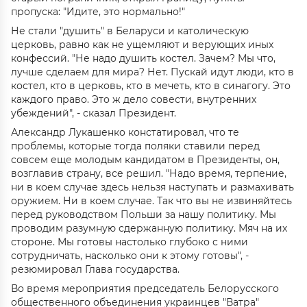
пропуска: "Идите, это нормально!"
Не стали "душить" в Беларуси и католическую
церковь, равно как не ущемляют и верующих иных
конфессий. "Не надо душить костел. Зачем? Мы что,
лучше сделаем для мира? Нет. Пускай идут люди, кто в
костел, кто в церковь, кто в мечеть, кто в синагогу. Это
каждого право. Это ж дело совести, внутренних
убеждений", - сказал Президент.
Александр Лукашенко констатировал, что те
проблемы, которые тогда поляки ставили перед
совсем еще молодым кандидатом в Президенты, он,
возглавив страну, все решил. "Надо время, терпение,
ни в коем случае здесь нельзя наступать и размахивать
оружием. Ни в коем случае. Так что вы не извиняйтесь
перед руководством Польши за нашу политику. Мы
проводим разумную сдержанную политику. Мяч на их
стороне. Мы готовы настолько глубоко с ними
сотрудничать, насколько они к этому готовы", -
резюмировал Глава государства.
Во время мероприятия председатель Белорусского
общественного объединения украинцев "Ватра"