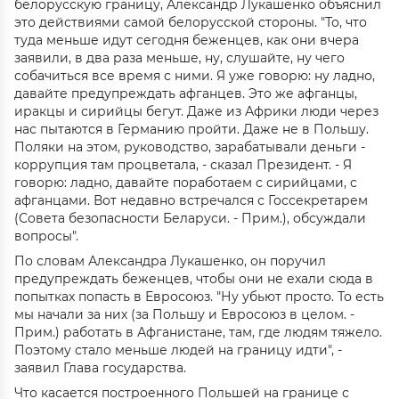
белорусскую границу, Александр Лукашенко объяснил
это действиями самой белорусской стороны. "То, что
туда меньше идут сегодня беженцев, как они вчера
заявили, в два раза меньше, ну, слушайте, ну чего
собачиться все время с ними. Я уже говорю: ну ладно,
давайте предупреждать афганцев. Это же афганцы,
иракцы и сирийцы бегут. Даже из Африки люди через
нас пытаются в Германию пройти. Даже не в Польшу.
Поляки на этом, руководство, зарабатывали деньги -
коррупция там процветала, - сказал Президент. - Я
говорю: ладно, давайте поработаем с сирийцами, с
афганцами. Вот недавно встречался с Госсекретарем
(Совета безопасности Беларуси. - Прим.), обсуждали
вопросы".
По словам Александра Лукашенко, он поручил
предупреждать беженцев, чтобы они не ехали сюда в
попытках попасть в Евросоюз. "Ну убьют просто. То есть
мы начали за них (за Польшу и Евросоюз в целом. -
Прим.) работать в Афганистане, там, где людям тяжело.
Поэтому стало меньше людей на границу идти", -
заявил Глава государства.
Что касается построенного Польшей на границе с