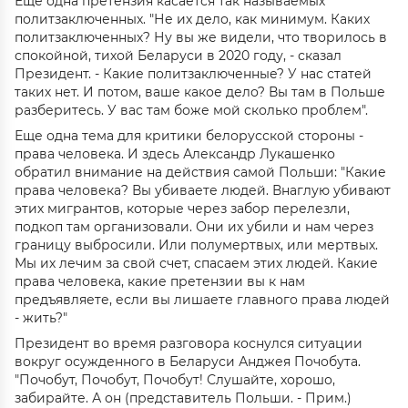
Еще одна претензия касается так называемых
политзаключенных. "Не их дело, как минимум. Каких
политзаключенных? Ну вы же видели, что творилось в
спокойной, тихой Беларуси в 2020 году, - сказал
Президент. - Какие политзаключенные? У нас статей
таких нет. И потом, ваше какое дело? Вы там в Польше
разберитесь. У вас там боже мой сколько проблем".
Еще одна тема для критики белорусской стороны -
права человека. И здесь Александр Лукашенко
обратил внимание на действия самой Польши: "Какие
права человека? Вы убиваете людей. Внаглую убивают
этих мигрантов, которые через забор перелезли,
подкоп там организовали. Они их убили и нам через
границу выбросили. Или полумертвых, или мертвых.
Мы их лечим за свой счет, спасаем этих людей. Какие
права человека, какие претензии вы к нам
предъявляете, если вы лишаете главного права людей
- жить?"
Президент во время разговора коснулся ситуации
вокруг осужденного в Беларуси Анджея Почобута.
"Почобут, Почобут, Почобут! Слушайте, хорошо,
забирайте. А он (представитель Польши. - Прим.)