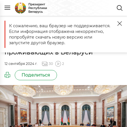
Президент
Республики
Беларусь
К сожалению, ваш браузер не поддерживается.
Главная
События
Встреча с представителями разных национал
Если информация отображена некорректно,
Встреча с представителями
попробуйте скачать новую версию или
разных национальностей,
запустите другой браузер.
проживающих в Беларуси
12 сентября 2024 г.
30
2
Поделиться