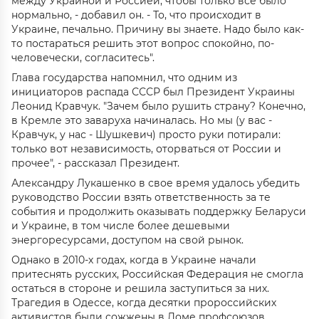
между Украиной и Россией, чтобы только все было
нормально, - добавил он. - То, что происходит в
Украине, печально. Причину вы знаете. Надо было как-
то постараться решить этот вопрос спокойно, по-
человечески, согласитесь".
Глава государства напомнил, что одним из
инициаторов распада СССР был Президент Украины
Леонид Кравчук. "Зачем было рушить страну? Конечно,
в Кремле это заваруха начиналась. Но мы (у вас -
Кравчук, у нас - Шушкевич) просто руки потирали:
только вот независимость, оторваться от России и
прочее", - рассказал Президент.
Александру Лукашенко в свое время удалось убедить
руководство России взять ответственность за те
события и продолжить оказывать поддержку Беларуси
и Украине, в том числе более дешевыми
энергоресурсами, доступом на свой рынок.
Однако в 2010-х годах, когда в Украине начали
притеснять русских, Российская Федерация не смогла
остаться в стороне и решила заступиться за них.
Трагедия в Одессе, когда десятки пророссийских
активистов были сожжены в Доме профсоюзов,