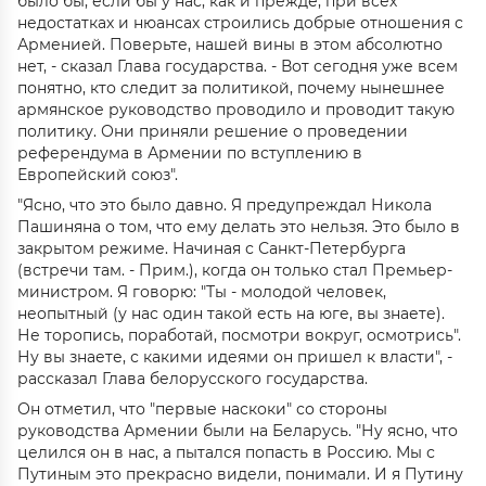
было бы, если бы у нас, как и прежде, при всех
недостатках и нюансах строились добрые отношения с
Арменией. Поверьте, нашей вины в этом абсолютно
нет, - сказал Глава государства. - Вот сегодня уже всем
понятно, кто следит за политикой, почему нынешнее
армянское руководство проводило и проводит такую
политику. Они приняли решение о проведении
референдума в Армении по вступлению в
Европейский союз".
"Ясно, что это было давно. Я предупреждал Никола
Пашиняна о том, что ему делать это нельзя. Это было в
закрытом режиме. Начиная с Санкт-Петербурга
(встречи там. - Прим.), когда он только стал Премьер-
министром. Я говорю: "Ты - молодой человек,
неопытный (у нас один такой есть на юге, вы знаете).
Не торопись, поработай, посмотри вокруг, осмотрись".
Ну вы знаете, с какими идеями он пришел к власти", -
рассказал Глава белорусского государства.
Он отметил, что "первые наскоки" со стороны
руководства Армении были на Беларусь. "Ну ясно, что
целился он в нас, а пытался попасть в Россию. Мы с
Путиным это прекрасно видели, понимали. И я Путину