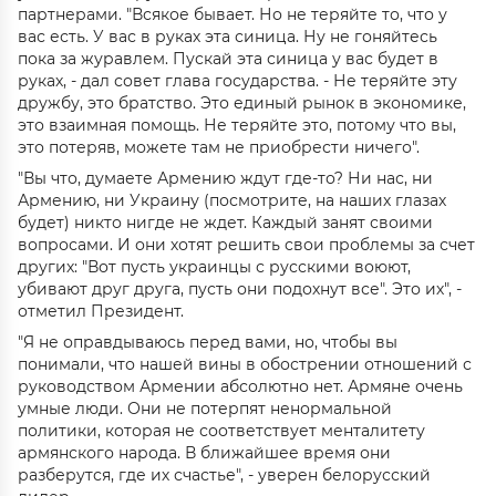
партнерами. "Всякое бывает. Но не теряйте то, что у
вас есть. У вас в руках эта синица. Ну не гоняйтесь
пока за журавлем. Пускай эта синица у вас будет в
руках, - дал совет глава государства. - Не теряйте эту
дружбу, это братство. Это единый рынок в экономике,
это взаимная помощь. Не теряйте это, потому что вы,
это потеряв, можете там не приобрести ничего".
"Вы что, думаете Армению ждут где-то? Ни нас, ни
Армению, ни Украину (посмотрите, на наших глазах
будет) никто нигде не ждет. Каждый занят своими
вопросами. И они хотят решить свои проблемы за счет
других: "Вот пусть украинцы с русскими воюют,
убивают друг друга, пусть они подохнут все". Это их", -
отметил Президент.
"Я не оправдываюсь перед вами, но, чтобы вы
понимали, что нашей вины в обострении отношений с
руководством Армении абсолютно нет. Армяне очень
умные люди. Они не потерпят ненормальной
политики, которая не соответствует менталитету
армянского народа. В ближайшее время они
разберутся, где их счастье", - уверен белорусский