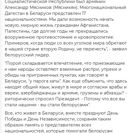
Социалистической Республики был армянин
Александр Мясников (Мясникян). Многонациональный
Дагестан в Беларуси представлен 17
национальностями. Мы дали возможность начать
новую, мирную жизнь гражданам Афганистана,
Палестины, где долгие годы не прекращались
вооруженное противостояние и кровопролитие.
Примеров, когда люди со всех уголков мира обретают
в нашей стране вторую Родину, не перечесть", - заявил
белорусский лидер.
"Порой складывается впечатление, что приезжающие
к нам народы оставляют взаимные распри, упреки и
обиды на приграничных пунктах, как говорят в
Беларуси, "у парога хаты". Как еще объяснить, что здесь
находят общий язык, живут в мире и согласии арабы и
евреи, азербайджанцы и армяне, грузины и абхазцы? -
риторически спросил Президент. - Потому что все вы
стали нашими - вы стали белорусами".
Все, кто живет в Беларуси, вместе празднуют День
Победы и День Независимости, сохраняя таким
образом память о представителях всех
национальностей, которые помогали белорусам