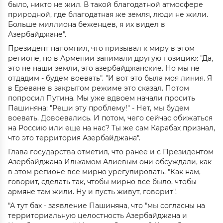
было, никто не жил. В такой благодатной атмосфере
природной, где благодатная же земля, люди не жили.
Больше миллиона беженцев, я их видел в
Азербайджане".
Президент напомнил, что призывал к миру в этом
регионе, но в Армении занимали другую позицию: "Да,
это не наши земли, это азербайджанские. Но мы не
отдадим - будем воевать". "И вот это была моя линия. Я
в Ереване в закрытом режиме это сказал. Потом
попросил Путина. Мы уже вдвоем начали просить
Пашиняна: "Реши эту проблему!" - Нет, мы будем
воевать. Довоевались. И потом, чего сейчас обижаться
на Россию или еще на нас? Ты же сам Карабах признал,
что это территория Азербайджана".
Глава государства отметил, что ранее и с Президентом
Азербайджана Ильхамом Алиевым они обсуждали, как
в этом регионе все мирно урегулировать. "Как нам,
говорит, сделать так, чтобы мирно все было, чтобы
армяне там жили. Ну и пусть живут, говорит".
"А тут бах - заявление Пашиняна, что "мы согласны на
территориальную целостность Азербайджана и