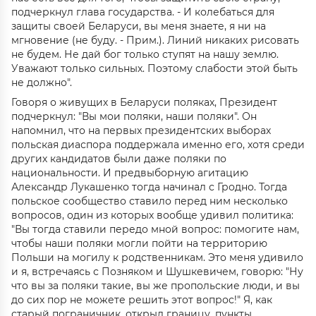
подчеркнул глава государства. - И колебаться для
защиты своей Беларуси, вы меня знаете, я ни на
мгновение (не буду. - Прим.). Линий никаких рисовать
не будем. Не дай бог только ступят на нашу землю.
Уважают только сильных. Поэтому слабости этой быть
не должно".
Говоря о живущих в Беларуси поляках, Президент
подчеркнул: "Вы мои поляки, наши поляки". Он
напомнил, что на первых президентских выборах
польская диаспора поддержала именно его, хотя среди
других кандидатов были даже поляки по
национальности. И предвыборную агитацию
Александр Лукашенко тогда начинал с Гродно. Тогда
польское сообщество ставило перед ним несколько
вопросов, один из которых вообще удивил политика:
"Вы тогда ставили передо мной вопрос: помогите нам,
чтобы наши поляки могли пойти на территорию
Польши на могилу к родственникам. Это меня удивило
и я, встречаясь с Позняком и Шушкевичем, говорю: "Ну
что вы за поляки такие, вы же пропольские люди, и вы
до сих пор не можете решить этот вопрос!" Я, как
старый пограничник, открыл границу, пункты