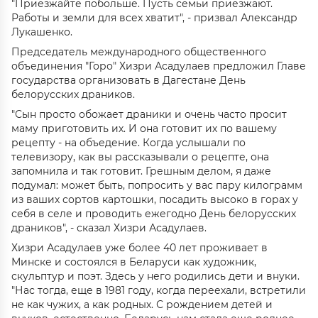
"Приезжайте побольше. Пусть семьи приезжают.
Работы и земли для всех хватит", - призвал Александр
Лукашенко.
Председатель международного общественного
объединения "Горо" Хизри Асадулаев предложил Главе
государства организовать в Дагестане День
белорусских драников.
"Сын просто обожает драники и очень часто просит
маму приготовить их. И она готовит их по вашему
рецепту - на объедение. Когда услышали по
телевизору, как вы рассказывали о рецепте, она
запомнила и так готовит. Грешным делом, я даже
подумал: может быть, попросить у вас пару килограмм
из ваших сортов картошки, посадить высоко в горах у
себя в селе и проводить ежегодно День белорусских
драников", - сказал Хизри Асадулаев.
Хизри Асадулаев уже более 40 лет проживает в
Минске и состоялся в Беларуси как художник,
скульптур и поэт. Здесь у него родились дети и внуки.
"Нас тогда, еще в 1981 году, когда переехали, встретили
не как чужих, а как родных. С рождением детей и