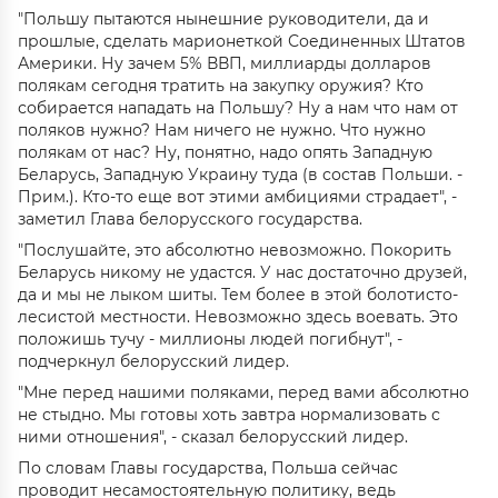
"Польшу пытаются нынешние руководители, да и
прошлые, сделать марионеткой Соединенных Штатов
Америки. Ну зачем 5% ВВП, миллиарды долларов
полякам сегодня тратить на закупку оружия? Кто
собирается нападать на Польшу? Ну а нам что нам от
поляков нужно? Нам ничего не нужно. Что нужно
полякам от нас? Ну, понятно, надо опять Западную
Беларусь, Западную Украину туда (в состав Польши. -
Прим.). Кто-то еще вот этими амбициями страдает", -
заметил Глава белорусского государства.
"Послушайте, это абсолютно невозможно. Покорить
Беларусь никому не удастся. У нас достаточно друзей,
да и мы не лыком шиты. Тем более в этой болотисто-
лесистой местности. Невозможно здесь воевать. Это
положишь тучу - миллионы людей погибнут", -
подчеркнул белорусский лидер.
"Мне перед нашими поляками, перед вами абсолютно
не стыдно. Мы готовы хоть завтра нормализовать с
ними отношения", - сказал белорусский лидер.
По словам Главы государства, Польша сейчас
проводит несамостоятельную политику, ведь