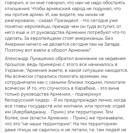
говорил, и он мне говорил, что нам не надо обострять
отношения. Чтобы армянский народ не подумал, что
мы против армян. И, как видите, мы никак не
реагировали, - сказал Президент. - Но сегодня уже
понятно: европейцы, прежде чем он туда вступит, от
него еще и от руководства Армении потребуют что-то
сделать. За европейцами стоят американцы. Без
Америки ничего не делается сегодня там на Западе.
Поэтому вот взяли в оборот Армению".
Александр Лукашенко обратил внимание на недавнее
прошлое, ведь примерно с этого все начиналось в
Украине. "Армения знаете, в какой ситуации находится.
Мы всячески старались помогать армянам, мы
сотрудничали как с самыми близки людьми, помогали
всячески. И то, что случилось в Карабахе, - это вина
только руководства Армении, - подчеркнул
белорусский лидер. - Я их предупреждал лично, когда
все главы государств или молчали, или против: отдай
им (Азербайджану. - Прим.) эти территории. Тем
более, они (власти Армении. - Прим.) же признавали,
что это "не наши территории". На тех территориях
даже птицы не садились и не летали, т.е. там людей не