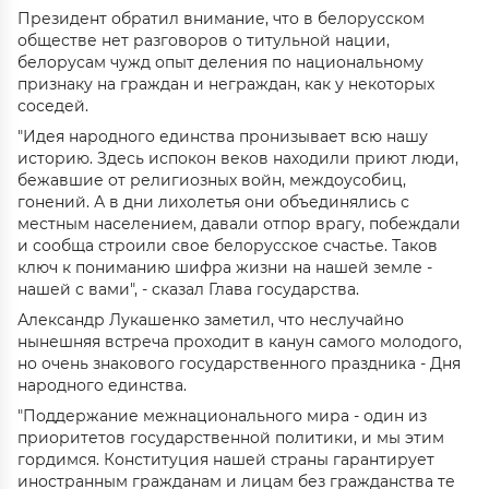
Президент обратил внимание, что в белорусском
обществе нет разговоров о титульной нации,
белорусам чужд опыт деления по национальному
признаку на граждан и неграждан, как у некоторых
соседей.
"Идея народного единства пронизывает всю нашу
историю. Здесь испокон веков находили приют люди,
бежавшие от религиозных войн, междоусобиц,
гонений. А в дни лихолетья они объединялись с
местным населением, давали отпор врагу, побеждали
и сообща строили свое белорусское счастье. Таков
ключ к пониманию шифра жизни на нашей земле -
нашей с вами", - сказал Глава государства.
Александр Лукашенко заметил, что неслучайно
нынешняя встреча проходит в канун самого молодого,
но очень знакового государственного праздника - Дня
народного единства.
"Поддержание межнационального мира - один из
приоритетов государственной политики, и мы этим
гордимся. Конституция нашей страны гарантирует
иностранным гражданам и лицам без гражданства те