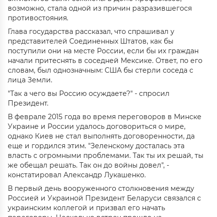
возможно, стала одной из причин разразившегося
противостояния.
Глава государства рассказал, что спрашивал у
представителей Соединенных Штатов, как бы
поступили они на месте России, если бы их граждан
начали притеснять в соседней Мексике. Ответ, по его
словам, был однозначным: США бы стерли соседа с
лица Земли.
"Так а чего вы Россию осуждаете?" - спросил
Президент.
В феврале 2015 года во время переговоров в Минске
Украине и России удалось договориться о мире,
однако Киев не стал выполнять договоренности, да
еще и гордился этим. "Зеленскому досталась эта
власть с огромными проблемами. Так ты их решай, ты
же обещал решать. Так он до войны довел", -
констатировал Александр Лукашенко.
В первый день вооруженного столкновения между
Россией и Украиной Президент Беларуси связался с
украинским коллегой и призвал его начать