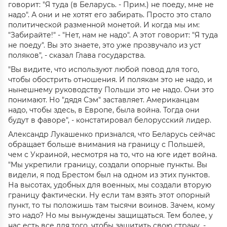
говорит: "Я туда (в Беларусь. - Прим.) не поеду, мне не
надо". А они и не хотят его забирать. Просто это стало
политической разменной монетой. И когда мы им:
"Забирайте!" - "Нет, нам не надо". А этот говорит: "Я туда
не поеду". Вы это знаете, это уже прозвучало из уст
поляков", - сказал Глава государства.
"Вы видите, что используют любой повод для того,
чтобы обострить отношения. И полякам это не надо, и
нынешнему руководству Польши это не надо. Они это
понимают. Но "дядя Сэм" заставляет. Американцам
надо, чтобы здесь, в Европе, была война. Тогда они
будут в фаворе", - констатировал белорусский лидер.
Александр Лукашенко признался, что Беларусь сейчас
обращает больше внимания на границу с Польшей,
чем с Украиной, несмотря на то, что на юге идет война.
"Мы укрепили границу, создали опорные пункты. Вы
видели, я под Брестом был на одном из этих пунктов.
На высотах, удобных для военных, мы создали вторую
границу фактически. Ну если там взять этот опорный
пункт, то ты положишь там тысячи воинов. Зачем, кому
это надо? Но мы вынуждены защищаться. Тем более, у
нас есть все для того, чтобы защитить свою страну, -