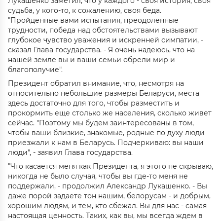
Лукашенко заметил, что у каждого - своя история, своя
судьба, у кого-то, к сожалению, своя беда.
"Пройденные вами испытания, преодоленные
трудности, победа над обстоятельствами вызывают
глубокое чувство уважения и искренней симпатии, -
сказал Глава государства. - Я очень надеюсь, что на
нашей земле вы и ваши семьи обрели мир и
благополучие".
Президент обратил внимание, что, несмотря на
относительно небольшие размеры Беларуси, места
здесь достаточно для того, чтобы разместить и
прокормить еще столько же населения, сколько живет
сейчас. "Поэтому мы будем заинтересованы в том,
чтобы ваши близкие, знакомые, родные по духу люди
приезжали к нам в Беларусь. Подчеркиваю: вы наши
люди", - заявил Глава государства.
"Что касается меня как Президента, я этого не скрываю,
никогда не было случая, чтобы вы где-то меня не
поддержали, - продолжил Александр Лукашенко. - Вы
даже порой задаете тон нашим, белорусам - и добрым,
хорошим людям, и тем, кто сбежал. Вы для нас - самая
настоящая ценность. Таких, как вы, мы всегда ждем в