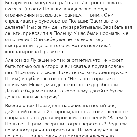
Беларуси не могут уже работать. Их просто сюда не
пускают (власти Польши, вводя разного рода
ограничения и закрывая границу. - Прим.). Они
спрашивают у руководства Польши: "Заем вы это
делаете? Мы же там деньги зарабатывали. Зарабатывая
деньги, привозили в Польшу. У нас были нормальные
отношения". Они себе уже не только в ногу
выстрелили - даже в голову. Вот их политика", -
констатировал Президент.
Александр Лукашенко также отметил, что не может
быть только одна сторона виновата, а другая совсем
нет. "Поэтому я и свое Правительство (ориентирую. -
Прим.) и публично говорю: "Не надо ссориться с
поляками. Может, мы где-то что-то не доработали.
Давайте будем с ними по-хорошему, давайте будем
делать шаги навстречу".
Вместе с тем Президент перечислил целый ряд
действий польской стороны, которые совершенно не
направлены на урегулирование отношений. "Зачем (в
Польше. - Прим.) закрыли погранпереходы? Ведь там
по живому граница проходила. На могилу нельзя
попасть, - привел один из примеров Александр