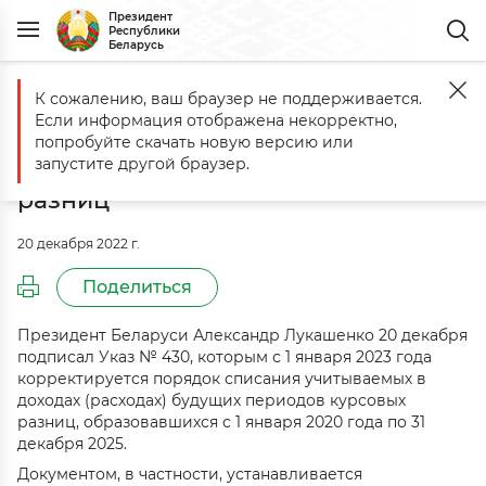
Президент
Республики
Беларусь
К сожалению, ваш браузер не поддерживается.
Главная
События
В Беларуси скорректирован порядок списани
Если информация отображена некорректно,
В Беларуси скорректирован
попробуйте скачать новую версию или
порядок списания курсовых
запустите другой браузер.
разниц
20 декабря 2022 г.
Поделиться
Президент Беларуси Александр Лукашенко 20 декабря
подписал Указ № 430, которым с 1 января 2023 года
корректируется порядок списания учитываемых в
доходах (расходах) будущих периодов курсовых
разниц, образовавшихся с 1 января 2020 года по 31
декабря 2025.
Документом, в частности, устанавливается