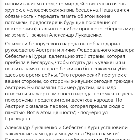
напоминанием о том, что мир действительно очень
хрупок, а человеческая жизнь бесценна. Наша святая
обязанность - передать память об этой войне
потомкам, предостеречь будущие поколения от
повторения фатальных ошибок прошлого, сберечь мир
на земле", - заявил Александр Лукашенко.
От имени белорусского народа он поблагодарил
руководство Австрии и лично Федерального канцлера
Себастьяна Курца, делегацию этой страны, которая
прибыла в Беларусь, чтобы отдать дань уважения и
почтить память тех, кто безвинно был сожжен и убит
здесь во время войны. "Это героический поступок с
вашей стороны, со стороны живущих сегодня граждан
Австрии. Вы показали пример другим, как надо
относиться к жертвам своего народа, потому что здесь
похоронены представители десятков народов. Но
Австрия оказалась первой, которая пришла сюда с
памятью. Вот в этом ценность", - подчеркнул
Президент.
Александр Лукашенко и Себастьян Курц установили
зажженные лампады у монумента "Врата памяти".
После выступления перед собравшимися Президент