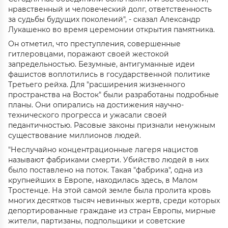
нравственный и человеческий долг, ответственность
за судьбы будущих поколений", - сказал Александр
Лукашенко во время церемонии открытия памятника.
Он отметил, что преступления, совершенные
гитлеровцами, поражают своей жестокой
запредельностью. Безумные, антигуманные идеи
фашистов воплотились в государственной политике
Третьего рейха. Для "расширения жизненного
пространства на Восток" были разработаны подробные
планы. Они опирались на достижения научно-
технического прогресса и ужасали своей
педантичностью. Расовые законы признали ненужным
существование миллионов людей.
"Неслучайно концентрационные лагеря нацистов
называют фабриками смерти. Убийство людей в них
было поставлено на поток. Такая "фабрика", одна из
крупнейших в Европе, находилась здесь, в Малом
Тростенце. На этой самой земле была пролита кровь
многих десятков тысяч невинных жертв, среди которых
депортированные граждане из стран Европы, мирные
жители, партизаны, подпольщики и советские