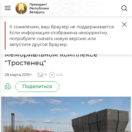
Президент
Республики
Беларусь
К сожалению, ваш браузер не поддерживается.
Главная
События
Церемония открытия памятника австрийским
Если информация отображена некорректно,
Церемония открытия памятника
попробуйте скачать новую версию или
австрийским жертвам нацизма в
запустите другой браузер.
мемориальном комплексе
"Тростенец"
28 марта 2019 г.
9
4:14
Поделиться