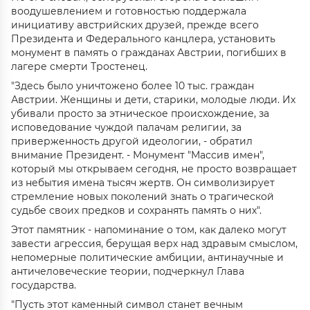
воодушевлением и готовностью поддержала
инициативу австрийских друзей, прежде всего
Президента и Федерального канцлера, установить
монумент в память о гражданах Австрии, погибших в
лагере смерти Тростенец.
"Здесь было уничтожено более 10 тыс. граждан
Австрии. Женщины и дети, старики, молодые люди. Их
убивали просто за этническое происхождение, за
исповедование чуждой палачам религии, за
приверженность другой идеологии, - обратил
внимание Президент. - Монумент "Массив имен",
который мы открываем сегодня, не просто возвращает
из небытия имена тысяч жертв. Он символизирует
стремление новых поколений знать о трагической
судьбе своих предков и сохранять память о них".
Этот памятник - напоминание о том, как далеко могут
завести агрессия, берущая верх над здравым смыслом,
непомерные политические амбиции, антинаучные и
античеловеческие теории, подчеркнул Глава
государства.
"Пусть этот каменный символ станет вечным