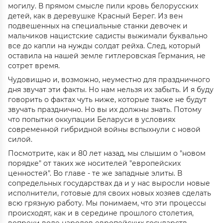
могилу. В прямом смысле пили кровь белорусских
детей, как в деревушке Красный Берег. Из вен
подвешенных на специальные станки девочек и
мальчиков нацистские садисты выжимали буквально
все до капли на нужды солдат рейха. След, который
оставила на нашей земле гитлеровская Германия, не
сотрет время.
Чудовищно и, возможно, неуместно для праздничного
дня звучат эти факты. Но нам нельзя их забыть. И я буду
говорить о фактах чуть ниже, которые также не будут
звучать празднично. Но вы их должны знать. Потому
что попытки оккупации Беларуси в условиях
современной гибридной войны вспыхнули с новой
силой.
Посмотрите, как и 80 лет назад, мы слышим о "новом
порядке" от таких же носителей "европейских
ценностей". Во главе - те же западные элиты. В
сопредельных государствах да и у нас выросли новые
исполнители, готовые для своих новых хозяев сделать
всю грязную работу. Мы понимаем, что эти процессы
происходят, как и в середине прошлого столетия,