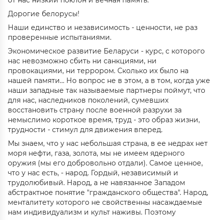
от нас низкий поклон и вечная память.
Дорогие белорусы!
Наши единство и независимость - ценности, не раз
проверенные испытаниями.
Экономическое развитие Беларуси - курс, с которого
нас невозможно сбить ни санкциями, ни
провокациями, ни террором. Сколько их было на
нашей памяти… Но вопрос не в этом, а в том, когда уже
наши западные так называемые партнеры поймут, что
для нас, наследников поколений, сумевших
восстановить страну после военной разрухи за
немыслимо короткое время, труд - это образ жизни,
трудности - стимул для движения вперед.
Мы знаем, что у нас небольшая страна, в ее недрах нет
моря нефти, газа, золота, мы не имеем ядерного
оружия (мы его добровольно отдали). Самое ценное,
что у нас есть, - народ. Гордый, независимый и
трудолюбивый. Народ, а не навязанное Западом
абстрактное понятие "гражданского общества". Народ,
менталитету которого не свойственны насаждаемые
нам индивидуализм и культ наживы. Поэтому