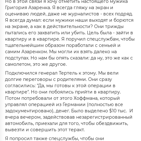
Но в этой связи я хочу отметить настоящего мужика
Григория Азаренка. Я всегда гляжу на экран и
оцениваю людей, даже не журналистов - всех подряд.
Я всегда думал: если мужики наши выходят и борются
на экране, а как в действительности? Они трижды
пытались его захватить или убить. Цель была - зайти в
квартиру и в квартире. Я поручил спецслужбам, чтобы
тщательнейшим образом поработали с семьей и
самим Азаренком. Мы могли их взять далеко на
подступах. Но нам бы опять сказали: да ну, это же как с
самолетом, это же другое.
Подключился генерал Тертель к этому. Мы вели
долгие переговоры с родителями. Они сразу
согласились: "Да, мы готовы к этой операции в
квартире". Но они побоялись прийти в квартиру.
Потом потребовали от этого Хоффмана, который
управлял операцией из Германии (полностью все
задокументировано), денег. Было выделено $10 тыс. И
вчера вечером, задействовав незарегистрированный
автомобиль, приехали для того, чтобы обездвижить,
вывезти и совершить этот теракт.
Я попросил также спецслужбы, чтобы они