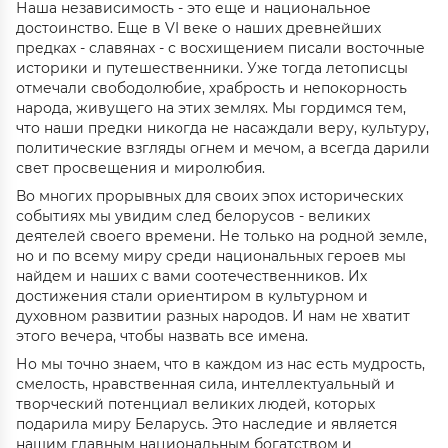
Наша независимость - это еще и национальное
достоинство. Еще в VI веке о наших древнейших
предках - славянах - с восхищением писали восточные
историки и путешественники. Уже тогда летописцы
отмечали свободолюбие, храбрость и непокорность
народа, живущего на этих землях. Мы гордимся тем,
что наши предки никогда не насаждали веру, культуру,
политические взгляды огнем и мечом, а всегда дарили
свет просвещения и миролюбия.
Во многих прорывных для своих эпох исторических
событиях мы увидим след белорусов - великих
деятелей своего времени. Не только на родной земле,
но и по всему миру среди национальных героев мы
найдем и наших с вами соотечественников. Их
достижения стали ориентиром в культурном и
духовном развитии разных народов. И нам не хватит
этого вечера, чтобы назвать все имена.
Но мы точно знаем, что в каждом из нас есть мудрость,
смелость, нравственная сила, интеллектуальный и
творческий потенциал великих людей, которых
подарила миру Беларусь. Это наследие и является
нашим главным национальным богатством и