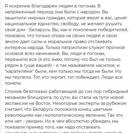
Я искренне благодарен людям в погонах. В
напряженный период они были с народом. Вы
защитили мирных граждан, которые верят в вас, ценят
национальное единство, свободу, не желают рушить
свой дом - Беларусь. Вы, как и поколение победителей,
показали, что только опора на своих людей и свою
землю дает силы и моральное право отстаивать
интересы народа. Только патриотизм служит прочной
основой всех начинаний. Вы, люди в погонах,
пережили все (я это знаю, потому что был не только
рядом в гуще вашей) - и так называемое насилие, и
"карателями" были, кем только мы тогда не были. Но
мы терпели. Тот, кто терпит, тот побеждает. Люди все
поняли.
Сломив безотказно работающий до сих пор гибридный
механизм блицкрига, по сути, вы стали на пути новой
экспансии на Восток. Некоторые эксперты за рубежом
считают, что Беларусь положила конец цветным
революциям как геополитическому явлению. Так это
или нет - увидим. Но в чем абсолютно убежден, мы
показали пример того, как надо отстаивать