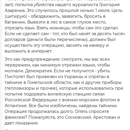
зал): попытка убийства нашего журналиста Григория
Азаренка. Это случилось прошлой ночью: 1 июля. Цель
(цитирую) - обездвижить, захватить, бросить в
багажник. Вывезти в лес в самое глухое место,
отрезать язык. Взять ножницы, чтобы сам это сделал.
Если не сделает сам - тот, кто был нанят за десять тысяч
долларов (деньги были перечислены), должен был
осуществить эту операцию, заснять на камеру и
выложить в интернет.
Это как предупреждение: смотрите, мы вас всех
перережем, как минимум отрежем языки, чтобы
молчали. Демократия. Если не получится - убить.
Пистолет был привезен из Украины и спрятан в
тайнике в Гомельской области, как и другие приборы
(тепловизоры и прочее), которые использовались при
попытке подорвать вилейскую станцию связи
Российской Федерации с военно-морским флотом в
Атлантике. Все были изобличены, найдены тайники.
Операция продолжалась долго. Опять спросите
фамилию? Пожалуйста, это Сосновский. Арестован и
дает показания.