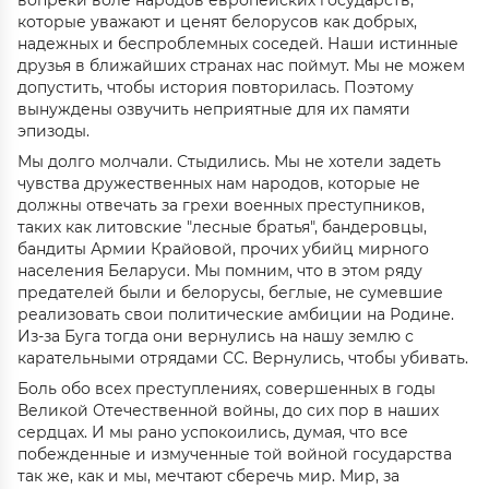
вопреки воле народов европейских государств,
которые уважают и ценят белорусов как добрых,
надежных и беспроблемных соседей. Наши истинные
друзья в ближайших странах нас поймут. Мы не можем
допустить, чтобы история повторилась. Поэтому
вынуждены озвучить неприятные для их памяти
эпизоды.
Мы долго молчали. Стыдились. Мы не хотели задеть
чувства дружественных нам народов, которые не
должны отвечать за грехи военных преступников,
таких как литовские "лесные братья", бандеровцы,
бандиты Армии Крайовой, прочих убийц мирного
населения Беларуси. Мы помним, что в этом ряду
предателей были и белорусы, беглые, не сумевшие
реализовать свои политические амбиции на Родине.
Из-за Буга тогда они вернулись на нашу землю с
карательными отрядами СС. Вернулись, чтобы убивать.
Боль обо всех преступлениях, совершенных в годы
Великой Отечественной войны, до сих пор в наших
сердцах. И мы рано успокоились, думая, что все
побежденные и измученные той войной государства
так же, как и мы, мечтают сберечь мир. Мир, за