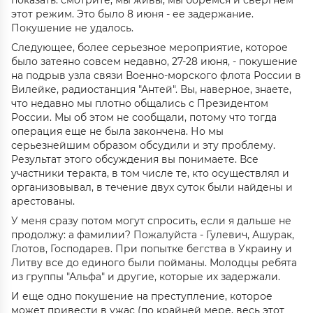
показать: смотрите, мы живы, мы боремся и свергнем
этот режим. Это было 8 июня - ее задержание.
Покушение не удалось.
Следующее, более серьезное мероприятие, которое
было затеяно совсем недавно, 27-28 июня, - покушение
на подрыв узла связи Военно-морского флота России в
Вилейке, радиостанция "Антей". Вы, наверное, знаете,
что недавно мы плотно общались с Президентом
России. Мы об этом не сообщали, потому что тогда
операция еще не была закончена. Но мы
серьезнейшим образом обсудили и эту проблему.
Результат этого обсуждения вы понимаете. Все
участники теракта, в том числе те, кто осуществлял и
организовывал, в течение двух суток были найдены и
арестованы.
У меня сразу потом могут спросить, если я дальше не
продолжу: а фамилии? Пожалуйста - Гулевич, Ашурак,
Глотов, Господарев. При попытке бегства в Украину и
Литву все до единого были пойманы. Молодцы ребята
из группы "Альфа" и другие, которые их задержали.
И еще одно покушение на преступление, которое
может привести в ужас (по крайней мере, весь этот