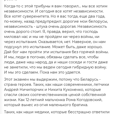
Когда-то с этой трибуны я вам говорил… мы все хотим
независимости. И сегодня все хотят независимости.
Все хотят суверенитета. Но я вас тогда, еще два года,
по-моему, назад предупредил: дорогие мои белорусы,
независимость - штука очень дорогая. Независимость
очень дорого стоит. Я, правда, верил, что господь
миловал нас и мы не пройдем ни через войны, ни
через испытания. Оказывается, нет. Наверное, он нам
подсунул это испытание. Может быть, даже хорошо.
Дай бог нам пройти эти испытания без горячей войны.
И мы, люди в погонах, обязаны сделать все, чтобы
люди, даже наш народ, да и наши соседи и гости даже
не заметили, что мы ведем сегодня гибридную войну.
И мы это сделаем. Пока нам это удается.
Этот экзамен мы выдержим, потому что Беларусь -
страна героев. Таких, как наши современники, летчики
Андрей Ничипорчик и Никита Куконенко, которые
спасли своих соотечественников ценой собственной
жизни. Как 12-летний мальчонка Рома Когодовский,
который вынес из огня маленького братика.
Таких, как наши медики, которые бесстрашно ответили