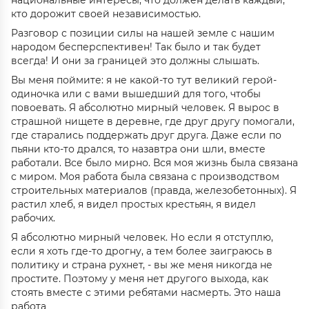
национальные интересы, что должен делать каждый,
кто дорожит своей независимостью.
Разговор с позиции силы на нашей земле с нашим
народом бесперспективен! Так было и так будет
всегда! И они за границей это должны слышать.
Вы меня поймите: я не какой-то тут великий герой-
одиночка или с вами вышедший для того, чтобы
повоевать. Я абсолютно мирный человек. Я вырос в
страшной нищете в деревне, где друг другу помогали,
где старались поддержать друг друга. Даже если по
пьяни кто-то дрался, то назавтра они шли, вместе
работали. Все было мирно. Вся моя жизнь была связана
с миром. Моя работа была связана с производством
строительных материалов (правда, железобетонных). Я
растил хлеб, я видел простых крестьян, я видел
рабочих.
Я абсолютно мирный человек. Но если я отступлю,
если я хоть где-то дрогну, а тем более заиграюсь в
политику и страна рухнет, - вы же меня никогда не
простите. Поэтому у меня нет другого выхода, как
стоять вместе с этими ребятами насмерть. Это наша
работа