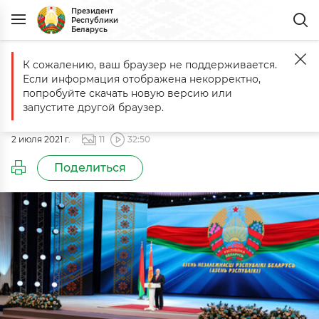
Президент
Республики
Беларусь
К сожалению, ваш браузер не поддерживается.
Главная
События
Торжественное собрание в честь Дня Незави
Если информация отображена некорректно,
Торжественное собрание в честь
попробуйте скачать новую версию или
Дня Независимости
запустите другой браузер.
2 июля 2021 г.
11
32:50
Поделиться