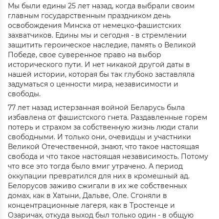
Мы были едины 25 лет назад, когда выбрали своим
главным государственным праздником день
освобождения Минска от немецко-фашистских
захватчиков. Едины мы и сегодня - в стремлении
защитить героическое наследие, память о Великой
Победе, свое суверенное право на выбор
исторического пути. И нет никакой другой даты в
нашей истории, которая бы так глубоко заставляла
задуматься о ценности мира, независимости и
свободы.
77 лет назад истерзанная войной Беларусь была
избавлена от фашистского гнета. Раздавленные горем
потерь и страхом за собственную жизнь люди стали
свободными. И только они, очевидцы и участники
Великой Отечественной, знают, что такое настоящая
свобода и что такое настоящая независимость. Потому
что все это тогда было вмиг утрачено. А период
оккупации превратился для них в кромешный ад.
Белорусов заживо сжигали в их же собственных
домах, как в Хатыни, Дальве, Оле. Сгоняли в
концентрационные лагеря, как в Тростенце и
Озаричах, откуда выход был только один - в общую