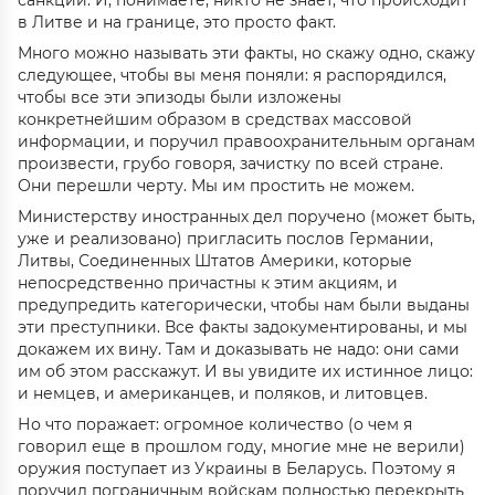
санкций. И, понимаете, никто не знает, что происходит
в Литве и на границе, это просто факт.
Много можно называть эти факты, но скажу одно, скажу
следующее, чтобы вы меня поняли: я распорядился,
чтобы все эти эпизоды были изложены
конкретнейшим образом в средствах массовой
информации, и поручил правоохранительным органам
произвести, грубо говоря, зачистку по всей стране.
Они перешли черту. Мы им простить не можем.
Министерству иностранных дел поручено (может быть,
уже и реализовано) пригласить послов Германии,
Литвы, Соединенных Штатов Америки, которые
непосредственно причастны к этим акциям, и
предупредить категорически, чтобы нам были выданы
эти преступники. Все факты задокументированы, и мы
докажем их вину. Там и доказывать не надо: они сами
им об этом расскажут. И вы увидите их истинное лицо:
и немцев, и американцев, и поляков, и литовцев.
Но что поражает: огромное количество (о чем я
говорил еще в прошлом году, многие мне не верили)
оружия поступает из Украины в Беларусь. Поэтому я
поручил пограничным войскам полностью перекрыть