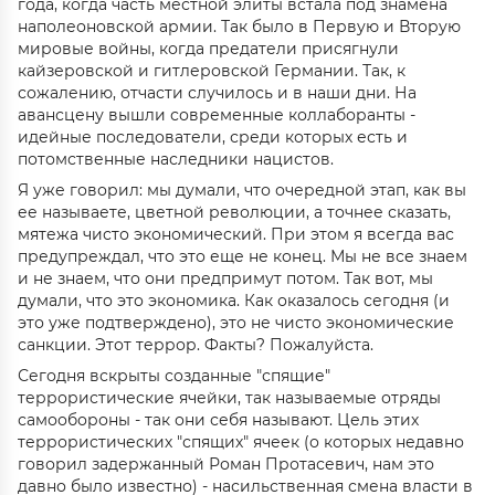
года, когда часть местной элиты встала под знамена
наполеоновской армии. Так было в Первую и Вторую
мировые войны, когда предатели присягнули
кайзеровской и гитлеровской Германии. Так, к
сожалению, отчасти случилось и в наши дни. На
авансцену вышли современные коллаборанты -
идейные последователи, среди которых есть и
потомственные наследники нацистов.
Я уже говорил: мы думали, что очередной этап, как вы
ее называете, цветной революции, а точнее сказать,
мятежа чисто экономический. При этом я всегда вас
предупреждал, что это еще не конец. Мы не все знаем
и не знаем, что они предпримут потом. Так вот, мы
думали, что это экономика. Как оказалось сегодня (и
это уже подтверждено), это не чисто экономические
санкции. Этот террор. Факты? Пожалуйста.
Сегодня вскрыты созданные "спящие"
террористические ячейки, так называемые отряды
самообороны - так они себя называют. Цель этих
террористических "спящих" ячеек (о которых недавно
говорил задержанный Роман Протасевич, нам это
давно было известно) - насильственная смена власти в