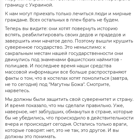
границу с Украиной.
К нам могут приехать только лечиться люди и мирные
граждане. Всех остальных в плен брать не будем.
Теперь вы видите: они хотят повернуть историю
вспять, реабилитировать своих дедов и прадедов и
завершить ими начатое дело. Поэтому вышли крушить
суверенное государство. Это немыслимо: к
сакральным местам нашей государственности они
двинулись под знаменами фашистских наймитов -
полицаев. И последнее время наши средства
массовой информации все больше распространяют
факты о том, что в костелах хотят помолиться (завтра,
не то сегодня) под "Магутны Божа". Смотрите,
нарветесь.
Мы должны были защитить свой суверенитет и страну.
И время показало, что мы сделали правильно. Уже,
наверное, нет заблудших, обманутых в стране, которые
бы не убедились, что происходило в действительности
вчера и происходит сегодня. Остались только враги,
которые говорят: нет, это не так, это другое. И вы
должны это понимать.