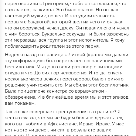
переговорили с Григорием, чтобы он согласился, что
называется, на живца. Это было опасно. Но он, как
настоящий мужик, пошел. И что удивительно: он
первым с бандюгой, который шел на него (и он знал,
что он вооружен), начал драку. Он повалил его и начал
с ним бороться. Буквально секунды - и были захвачены
эти мерзавцы, вся группа и этот исполнитель. Я хочу
поблагодарить родителей за этого парня.
Неделю назад на границе с Литвой (кратко мы давали
эту информацию) был перехвачен пограничниками
беспилотник. Мы долго вели разговор с литовцами,
откуда и что. До сих пор неизвестно. И тогда, спустя
несколько часов всяких переговоров, было принято
решение уничтожить его. Мы сбили этот беспилотник.
Была прицеплена канистра со взрывчаткой -
обезврежена. И в ближайшее время мы и этот эпизод
вам покажем.
Так кто же совершает преступления на границе? Я
честно сказал, что мы не будем больше держать тех,
кого вы гнобили в Афганистане, Иране, Ираке. У нас
нет на это ни денег, ни сил в результате ваших