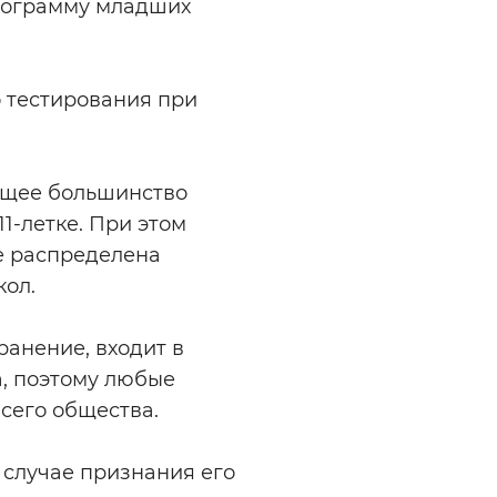
рограмму младших
 тестирования при
ющее большинство
11-летке. При этом
е распределена
кол.
ранение, входит в
, поэтому любые
сего общества.
в случае признания его