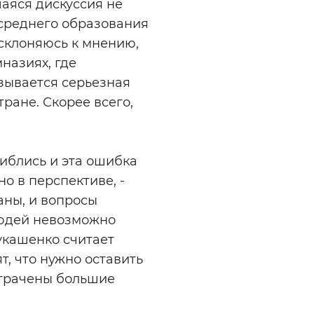
шаяся дискуссия не
 среднего образования
 склоняюсь к мнению,
назиях, где
зывается серьезная
тране. Скорее всего,
иблись и эта ошибка
но в перспективе, -
раны, и вопросы
людей невозможно
укашенко считает
, что нужно оставить
атрачены большие