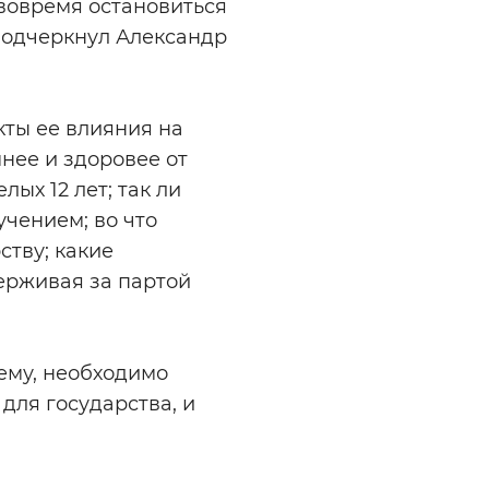
 вовремя остановиться
 подчеркнул Александр
кты ее влияния на
мнее и здоровее от
ых 12 лет; так ли
чением; во что
ству; какие
ерживая за партой
лему, необходимо
для государства, и