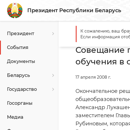
Президент Республики Беларусь
К сожалению, ваш бра
Президент
Главная
События
Совещ
Если информация отоб
События
Совещание п
обучения в 
Документы
Беларусь
17 апреля 2008 г.
Государство
Окончательное реш
общеобразовательно
Госорганы
Александр Лукашен
заместителем Глав
Медиа
Рубиновым, которая