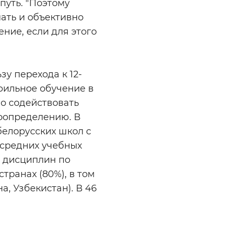
путь. "Поэтому
ать и объективно
ние, если для этого
у перехода к 12-
офильное обучение в
но содействовать
оопределению. В
елорусских школ с
средних учебных
 дисциплин по
странах (80%), в том
а, Узбекистан). В 46