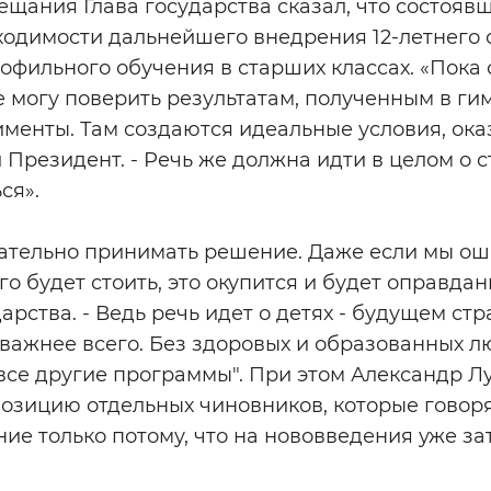
ещания Глава государства сказал, что состояв
бходимости дальнейшего внедрения 12-летнего
офильного обучения в старших классах. «Пока
Не могу поверить результатам, полученным в гим
менты. Там создаются идеальные условия, ока
 Президент. - Речь же должна идти в целом о с
ся».
ательно принимать решение. Даже если мы ош
о будет стоить, это окупится и будет оправдан
арства. - Ведь речь идет о детях - будущем ст
 важнее всего. Без здоровых и образованных 
все другие программы". При этом Александр Л
озицию отдельных чиновников, которые говорят
ние только потому, что на нововведения уже з