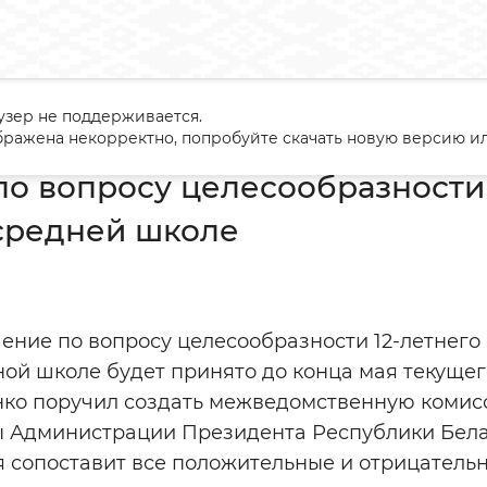
узер не поддерживается.
ание по вопросу целесообразности 12-летнего обучения в сре
ражена некорректно, попробуйте скачать новую версию ил
о вопросу целесообразности 
средней школе
ение по вопросу целесообразности 12-летнего
й школе будет принято до конца мая текущего
ко поручил создать межведомственную комисс
ы Администрации Президента Республики Бел
 сопоставит все положительные и отрицательн