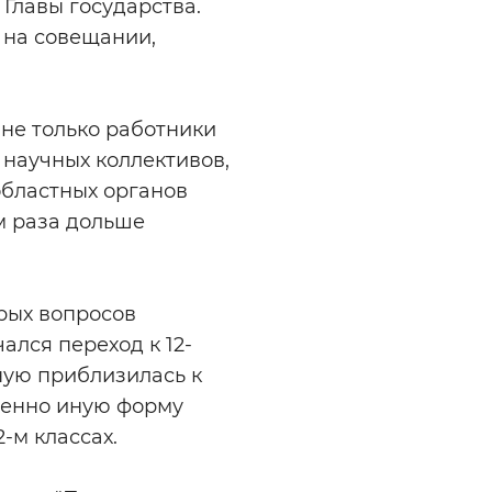
Главы государства.
 на совещании,
не только работники
 научных коллективов,
областных органов
м раза дольше
трых вопросов
ался переход к 12-
ную приблизилась к
ршенно иную форму
-м классах.