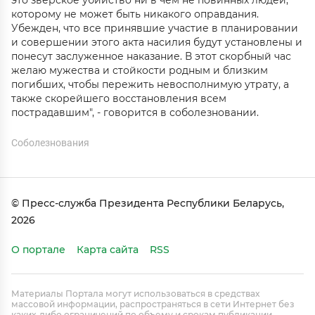
это зверское убийство ни в чем не повинных людей,
которому не может быть никакого оправдания.
Убежден, что все принявшие участие в планировании
и совершении этого акта насилия будут установлены и
понесут заслуженное наказание. В этот скорбный час
желаю мужества и стойкости родным и близким
погибших, чтобы пережить невосполнимую утрату, а
также скорейшего восстановления всем
пострадавшим", - говорится в соболезновании.
Соболезнования
© Пресс-служба Президента Республики Беларусь,
2026
О портале
Карта сайта
RSS
Материалы Портала могут использоваться в средствах
массовой информации, распространяться в сети Интернет без
каких-либо ограничений по объему и срокам публикации.