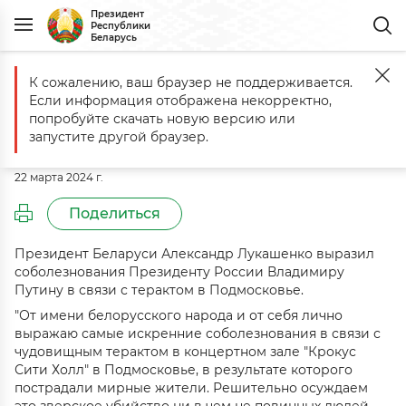
Президент
Республики
Беларусь
К сожалению, ваш браузер не поддерживается.
Главная
События
Соболезнование Президенту России Владими
Если информация отображена некорректно,
Соболезнование Президенту
попробуйте скачать новую версию или
России Владимиру Путину
запустите другой браузер.
22 марта 2024 г.
Поделиться
Президент Беларуси Александр Лукашенко выразил
соболезнования Президенту России Владимиру
Путину в связи с терактом в Подмосковье.
"От имени белорусского народа и от себя лично
выражаю самые искренние соболезнования в связи с
чудовищным терактом в концертном зале "Крокус
Сити Холл" в Подмосковье, в результате которого
пострадали мирные жители. Решительно осуждаем