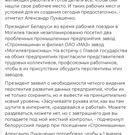
желающих работать я готов делать все, чтобы они
нашли свое рабочее место. И таких рабочих мест и
условий для их создания сегодня предостаточно», -
отметил Александр Лукашенко.
Президент Беларуси во время рабочей поездки в
Могилев также незапланированно посетил два
проблемных промышленных предприятия: завод
«Строммашина» и филиал ОАО «МАЗ» завод
«Могилевтрансмаш». На встречу с Главой государства
на обоих предприятиях пригласили представителей
трудовых коллективов, профсоюзных работников,
чтобы в их присутствии обсудить перспективы этих
заводов.
Президент заявил о необходимости четкого видения
перспектив развития данных предприятий, чтобы их
не только сохранить, но и вывести на принципиально
новый уровень. «Засучивайте рукава или, как вы там
шутите в интернете, «раздевайся и работай». Можете
раздеваться, можете нет, но с завтрашнего дня вы
попадаете под мой жесткий контроль», - подчеркнул
белорусский лидер при посещении «Строммашины».
Александр Лукашенко потребовал, чтобы к 1 января