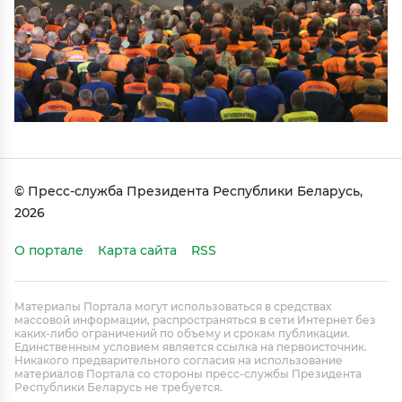
© Пресс-служба Президента Республики Беларусь,
2026
О портале
Карта сайта
RSS
Материалы Портала могут использоваться в средствах
массовой информации, распространяться в сети Интернет без
каких-либо ограничений по объему и срокам публикации.
Единственным условием является ссылка на первоисточник.
Никакого предварительного согласия на использование
материалов Портала со стороны пресс-службы Президента
Республики Беларусь не требуется.