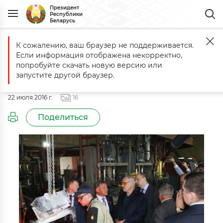
Президент
Республики
Беларусь
К сожалению, ваш браузер не поддерживается.
Главная
События
Рабочая поездка в Могилевскую область
Если информация отображена некорректно,
Рабочая поездка в Могилевскую
попробуйте скачать новую версию или
область
запустите другой браузер.
22 июля 2016 г.
16
Поделиться