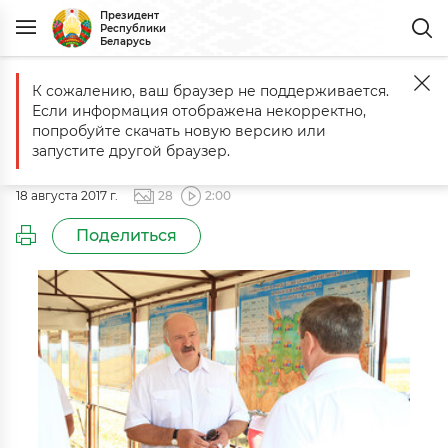
Президент
Республики
Беларусь
К сожалению, ваш браузер не поддерживается.
Главная
События
Рабочая поездка в Могилевскую и Витебскую
Если информация отображена некорректно,
Рабочая поездка в Могилевскую и
попробуйте скачать новую версию или
Витебскую области
запустите другой браузер.
18 августа 2017 г.
28
2:00
Поделиться