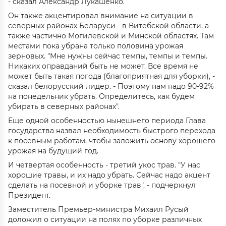
- сказал Александр Лукашенко.
Он также акцентировал внимание на ситуации в
северных районах Беларуси - в Витебской области, а
также частично Могилевской и Минской областях. Там
местами пока убрана только половина урожая
зерновых. "Мне нужны сейчас темпы, темпы и темпы.
Никаких оправданий быть не может. Все время не
может быть такая погода (благоприятная для уборки), -
сказал белорусский лидер. - Поэтому нам надо 90-92%
на понедельник убрать. Определитесь, как будем
убирать в северных районах".
Еще одной особенностью нынешнего периода Глава
государства назвал необходимость быстрого перехода
к посевным работам, чтобы заложить основу хорошего
урожая на будущий год.
И четвертая особенность - третий укос трав. "У нас
хорошие травы, и их надо убрать. Сейчас надо акцент
сделать на посевной и уборке трав", - подчеркнул
Президент.
Заместитель Премьер-министра Михаил Русый
доложил о ситуации на полях по уборке различных