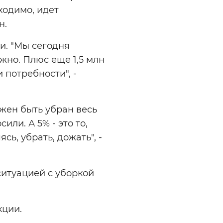
ходимо, идет
н.
и. "Мы сегодня
ужно. Плюс еще 1,5 млн
 потребности", -
лжен быть убран весь
или. А 5% - это то,
сь, убрать, дожать", -
ситуацией с уборкой
кции.