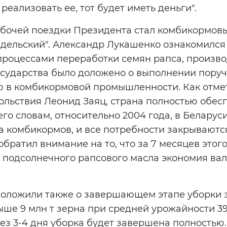
реализовать ее, тот будет иметь деньги".
бочей поездки Президента стал комбикормов
идельский". Александр Лукашенко ознакомилс
процессами переработки семян рапса, произв
государства было доложено о выполнении пору
в комбикормовой промышленности. Как отмет
ольствия Леонид Заяц, страна полностью обес
го словам, относительно 2004 года, в Беларуси
а комбикормов, и все потребности закрывают
братил внимание на то, что за 7 месяцев этого 
 подсолнечного рапсового масла экономия ва
доложили также о завершающем этапе уборки з
ше 9 млн т зерна при средней урожайности 39,
ез 3-4 дня уборка будет завершена полностью