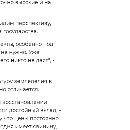
точно высокие и на
видим перспективу,
а государства.
екты, особенно под
 не нужно. Уже
го никто не даст", -
ьтуру земледелия в
но отличается.
в восстановлении
ти достойный вклад, -
му что цены постоянно
егодня имеет свинину,