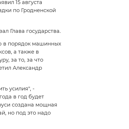
явил 15 августа
здки по Гродненской
зал Глава государства.
ю в порядок машинных
сов, а также в
у, за то, за что
метил Александр
ть усилия", -
года в год будет
аруси создана мощная
й, но под это надо