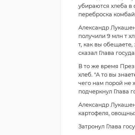
убираются хлеба в 
переброска комбайн
Александр Лукашен
получили 9 млн т хл
т, как вы обещаете,
сказал Глава госуда
В то же время През
хлеб. "А то вы знает
чего нам порой не х
подчеркнул Глава г
Александр Лукашенк
картофеля, овощных
Затронул Глава гос