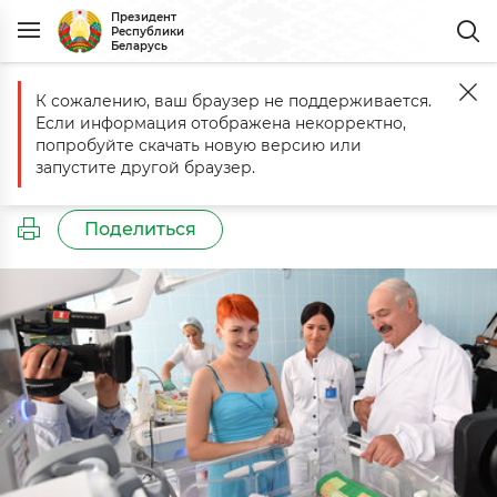
Президент
Республики
Беларусь
К сожалению, ваш браузер не поддерживается.
Главная
События
Рабочая поездка в Гомель
Если информация отображена некорректно,
Рабочая поездка в Гомель
попробуйте скачать новую версию или
запустите другой браузер.
10 августа 2018 г.
17
Поделиться