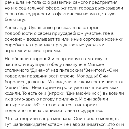
речь шла не только о развитии самого предприятия,
но и о социальной сфере, жители города высказывали
слова благодарности за фактически новую детскую
больницу.
Александр Лукашенко рассказал некоторые
подробности о своем приусадебном участке, где в
основном возделывает те или иные сортовые новинки,
опробует на практике предлагаемые учеными
агротехнические приемы.
Не обошли стороной и спортивную тематику, в
частности крупную победу накануне в Минске
столичного "Динамо" над питерским "Зенитом". «Они
подарили праздник всей стране. Молодцы! Они
боролись до конца. Мы видели, в каком состоянии этот
"Зенит" был. Некоторые игроки уже на четвереньках
ходили. То есть они (игроки "Динамо-Минск") вывозили
их в эту жаркую погоду прилично. И они забили
четыре мяча. 4:0 - это останется в истории», -
поделился впечатлениями Глава государства.
"Что сотворили вчера минчане! Они просто молодцы!
Тут шапкозакидательством не надо заниматься. Это они