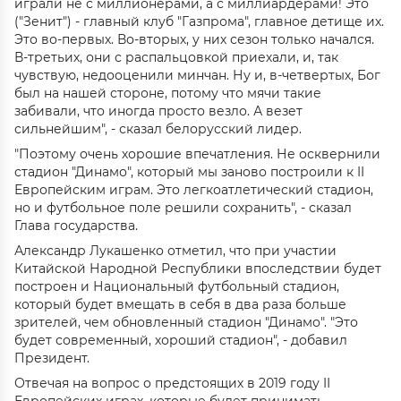
играли не с миллионерами, а с миллиардерами! Это
("Зенит") - главный клуб "Газпрома", главное детище их.
Это во-первых. Во-вторых, у них сезон только начался.
В-третьих, они с распальцовкой приехали, и, так
чувствую, недооценили минчан. Ну и, в-четвертых, Бог
был на нашей стороне, потому что мячи такие
забивали, что иногда просто везло. А везет
сильнейшим", - сказал белорусский лидер.
"Поэтому очень хорошие впечатления. Не осквернили
стадион "Динамо", который мы заново построили к II
Европейским играм. Это легкоатлетический стадион,
но и футбольное поле решили сохранить", - сказал
Глава государства.
Александр Лукашенко отметил, что при участии
Китайской Народной Республики впоследствии будет
построен и Национальный футбольный стадион,
который будет вмещать в себя в два раза больше
зрителей, чем обновленный стадион "Динамо". "Это
будет современный, хороший стадион", - добавил
Президент.
Отвечая на вопрос о предстоящих в 2019 году II