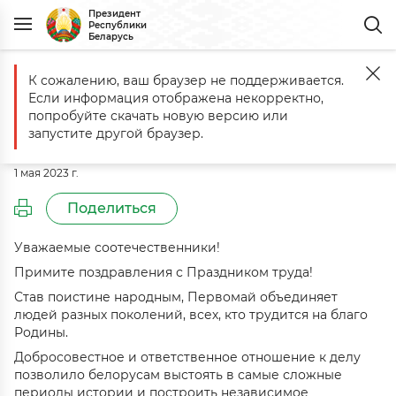
Президент
Республики
Беларусь
К сожалению, ваш браузер не поддерживается.
Главная
События
Поздравление с Праздником труда
Если информация отображена некорректно,
Поздравление с Праздником
попробуйте скачать новую версию или
труда
запустите другой браузер.
1 мая 2023 г.
Поделиться
Уважаемые соотечественники!
Примите поздравления с Праздником труда!
Став поистине народным, Первомай объединяет
людей разных поколений, всех, кто трудится на благо
Родины.
Добросовестное и ответственное отношение к делу
позволило белорусам выстоять в самые сложные
периоды истории и построить независимое