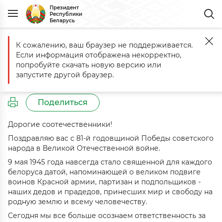
Президент
Республики
Беларусь
К сожалению, ваш браузер не поддерживается.
Главная
События
Поздравление с Днем Победы
Если информация отображена некорректно,
Поздравление с Днем Победы
попробуйте скачать новую версию или
запустите другой браузер.
9 мая
Поделиться
Дорогие соотечественники!
Поздравляю вас с 81-й годовщиной Победы советского
народа в Великой Отечественной войне.
9 мая 1945 года навсегда стало священной для каждого
белоруса датой, напоминающей о великом подвиге
воинов Красной армии, партизан и подпольщиков -
наших дедов и прадедов, принесших мир и свободу на
родную землю и всему человечеству.
Сегодня мы все больше осознаем ответственность за