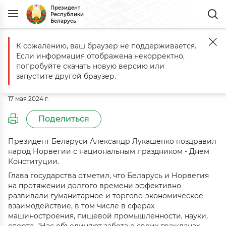
Президент
Республики
Беларусь
К сожалению, ваш браузер не поддерживается.
Главная
События
Поздравление народу Норвегии с националь
Если информация отображена некорректно,
Поздравление народу Норвегии с
попробуйте скачать новую версию или
национальным праздником
запустите другой браузер.
17 мая 2024 г.
Поделиться
Президент Беларуси Александр Лукашенко поздравил
народ Норвегии с национальным праздником - Днем
Конституции.
Глава государства отметил, что Беларусь и Норвегия
на протяжении долгого времени эффективно
развивали гуманитарное и торгово-экономическое
взаимодействие, в том числе в сферах
машиностроения, пищевой промышленности, науки,