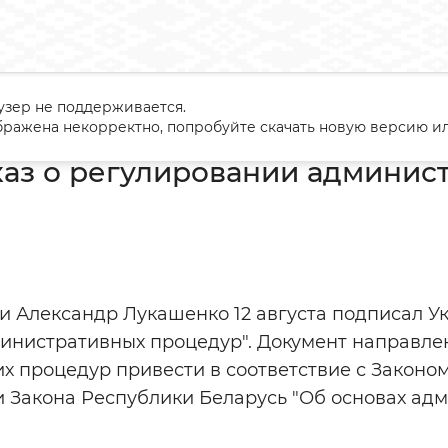
узер не поддерживается.
сан Указ о регулировании административных процедур
ражена некорректно, попробуйте скачать новую версию ил
аз о регулировании админис
 Александр Лукашенко 12 августа подписал Ук
нистративных процедур". Документ направлен
х процедур привести в соответствие с Законом
и Закона Республики Беларусь "Об основах ад