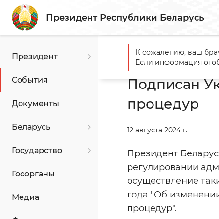
Президент Республики Беларусь
К сожалению, ваш бра
Президент
Главная
События
Подпи
Если информация отоб
События
Подписан Ук
процедур
Документы
Беларусь
12 августа 2024 г.
Государство
Президент Беларуси
регулировании адми
Госорганы
осуществление таки
года "Об изменени
Медиа
процедур".