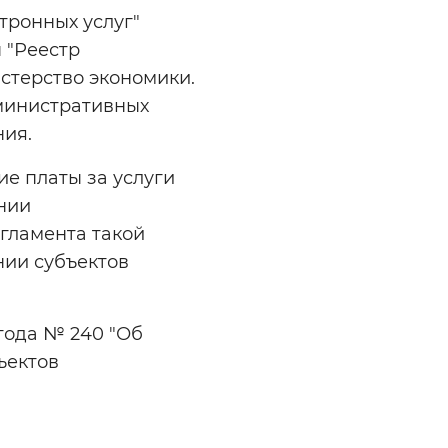
тронных услуг"
 "Реестр
стерство экономики.
дминистративных
ния.
е платы за услуги
нии
гламента такой
нии субъектов
 года № 240 "Об
ъектов