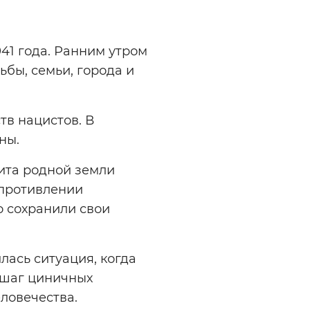
41 года. Ранним утром
бы, семьи, города и
тв нацистов. В
ны.
ита родной земли
опротивлении
о сохранили свои
лась ситуация, когда
 шаг циничных
ловечества.