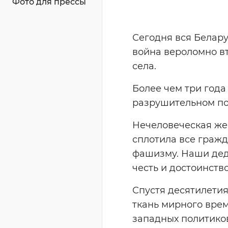
Фото для прессы
Сегодня вся Белару
война вероломно вт
села.
Более чем три года
разрушительном по
Нечеловеческая же
сплотила все граж
фашизму. Наши дед
честь и достоинство
Спустя десятилетия
ткань мирного вре
западных политиков