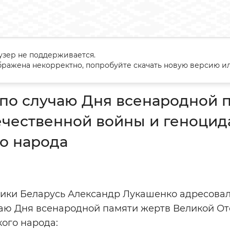
узер не поддерживается.
ение по случаю Дня всенародной памяти жертв Великой Отеч
ражена некорректно, попробуйте скачать новую версию ил
по случаю Дня всенародной п
чественной войны и геноцид
о народа
ики Беларусь Александр Лукашенко адресовал
аю Дня всенародной памяти жертв Великой От
ого народа: