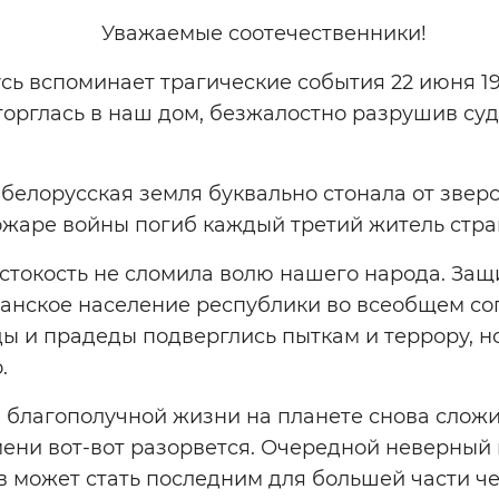
Уважаемые соотечественники!
сь вспоминает трагические события 22 июня 19
орглась в наш дом, безжалостно разрушив судь
 белорусская земля буквально стонала от зверс
жаре войны погиб каждый третий житель стра
стокость не сломила волю нашего народа. Защ
данское население республики во всеобщем с
ы и прадеды подверглись пыткам и террору, н
.
 благополучной жизни на планете снова сложи
мени вот-вот разорвется. Очередной неверный
 может стать последним для большей части че