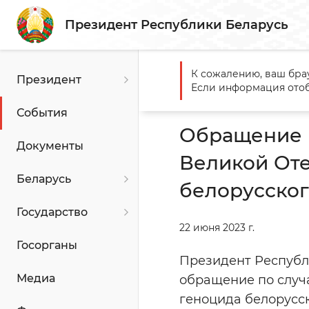
Президент Республики Беларусь
К сожалению, ваш бра
Президент
Главная
События
Обращ
Если информация отоб
белорусского народа
События
Обращение 
Документы
Великой Оте
Беларусь
белорусског
Государство
22 июня 2023 г.
Госорганы
Президент Республ
Медиа
обращение по случ
геноцида белорусск