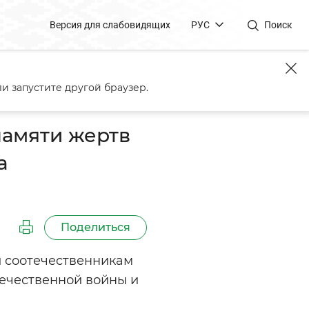
Версия для слабовидящих
РУС
Поиск
ественной войны и геноцида
и запустите другой браузер.
амяти жертв
а
Поделиться
 соотечественникам
ечественной войны и