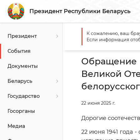
Президент Республики Беларусь
К сожалению, ваш бра
Президент
Главная
События
Обращ
Если информация отоб
белорусского народа
События
Обращение 
Документы
Великой Оте
Беларусь
белорусског
Государство
22 июня 2025 г.
Госорганы
Дорогие соотечест
Медиа
22 июня 1941 года 