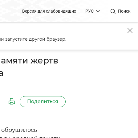
Версия для слабовидящих
РУС
Поиск
ественной войны и геноцида
и запустите другой браузер.
амяти жертв
а
Поделиться
ь обрушилось