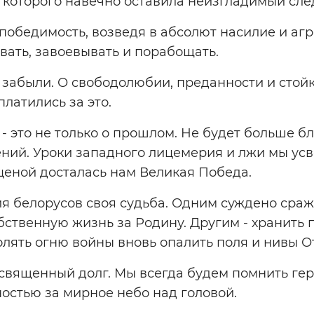
 которого навечно оставила неизгладимый сле
победимость, возведя в абсолют насилие и аг
ать, завоевывать и порабощать.
 забыли. О свободолюбии, преданности и стой
платились за это.
 - это не только о прошлом. Не будет больше б
ий. Уроки западного лицемерия и лжи мы усво
еной досталась нам Великая Победа.
я белорусов своя судьба. Одним суждено сраж
бственную жизнь за Родину. Другим - хранить 
олять огню войны вновь опалить поля и нивы О
священный долг. Мы всегда будем помнить гер
остью за мирное небо над головой.