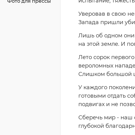
испытание, тяжесть
Фото для прессы
Уверовав в свою не
Запада пришли убив
Лишь об одном они
на этой земле. И по
Лето сорок первого
вероломных нападен
Слишком большой ц
У каждого поколени
готовыми отдать со
подвигах и не позв
Сберечь мир - наш 
глубокой благодарн