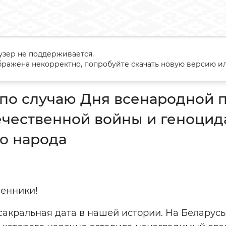
узер не поддерживается.
ение по случаю Дня всенародной памяти жертв Великой Отеч
ражена некорректно, попробуйте скачать новую версию ил
по случаю Дня всенародной п
чественной войны и геноцид
о народа
венники!
- сакральная дата в нашей истории. На Беларус