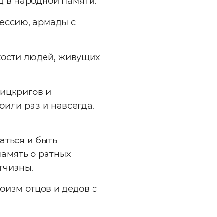
д в народной памяти.
рессию, армады с
кости людей, живущих
лицкригов и
или раз и навсегда.
аться и быть
память о ратных
тчизны.
оизм отцов и дедов с