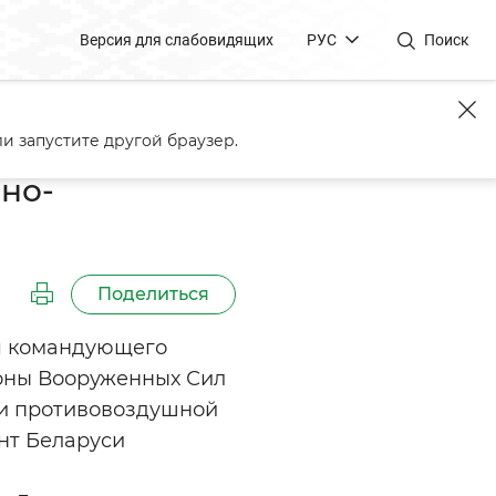
Версия для слабовидящих
РУС
Поиск
войсками ПВО
и запустите другой браузер.
но-
Поделиться
ля командующего
оны Вооруженных Сил
и противовоздушной
нт Беларуси