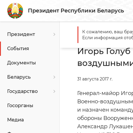
Президент Республики Беларусь
К сожалению, ваш бра
Президент
Главная
События
Игорь
Если информация отоб
События
Игорь Голу
воздушными
Документы
Беларусь
31 августа 2017 г.
Государство
Генерал-майор Иго
Военно-воздушными
Госорганы
и назначен коман
обороны Вооруженн
Медиа
Александр Лукашенк