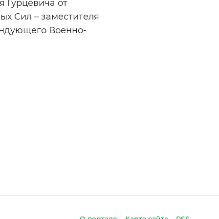
я Гурцевича от
ых Сил – заместителя
андующего Военно-