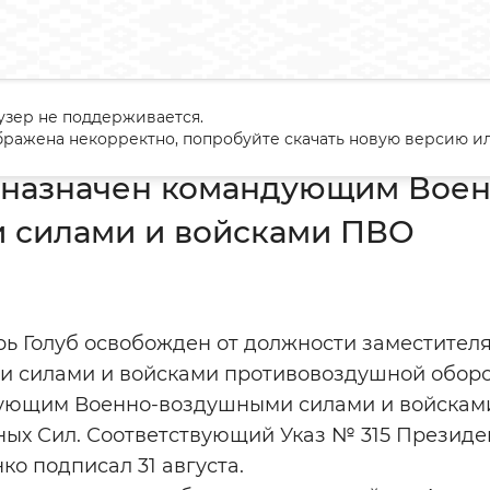
узер не поддерживается.
 Голуб назначен командующим Военно-воздушными силами и 
ражена некорректно, попробуйте скачать новую версию ил
б назначен командующим Воен
 силами и войсками ПВО
рь Голуб освобожден от должности заместите
 силами и войсками противовоздушной обор
дующим Военно-воздушными силами и войскам
ых Сил. Соответствующий Указ № 315 Президе
о подписал 31 августа.