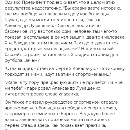
Однако Президент подчеркивает, что в целом этих
результатов недостаточно. "Вы сравниваете историю,
где мы вообще не плавали и где у нас была одна
"лужа", где мы могли тренироваться, - сказал
Александр Лукашенко. - Сегодня достаточно
бассейнов. И у вас только один человек там чего-то
показал, а остальные в финал вышли, два-три человека.
Я наблюдал за этим плаванием. Так где отдача от тех
средств, которые мы вкладываем? Национальный
бассейн строим, национальный стадион строим для
футбола. Зачем?"
"Отдача идет, - ответил Сергей Ковальчук. - Потихоньку
подходят за ними, идут за этими спортсменами…"
"Жаль, в ту пору прекрасную жить не придется ни мне,
ни тебе", - парировал Александр Лукашенко,
интерпретировав слова классика.
Он также призвал руководство спортивной отрасли
чрезмерно не обольщаться победами спортсменов,
например на чемпионате Европы. Ведь куда более
важно завоевывать призовые места на мировых
первенствах, а здесь, как показывает практика,