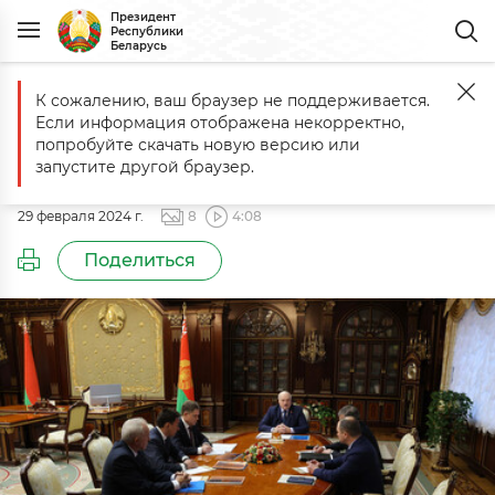
Президент
Республики
Беларусь
К сожалению, ваш браузер не поддерживается.
Главная
События
Доклад о развитии белорусского футбола
Если информация отображена некорректно,
Доклад о развитии белорусского
попробуйте скачать новую версию или
футбола
запустите другой браузер.
29 февраля 2024 г.
8
4:08
Поделиться