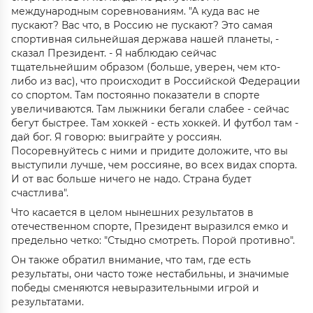
международным соревнованиям. "А куда вас не
пускают? Вас что, в Россию не пускают? Это самая
спортивная сильнейшая держава нашей планеты, -
сказал Президент. - Я наблюдаю сейчас
тщательнейшим образом (больше, уверен, чем кто-
либо из вас), что происходит в Российской Федерации
со спортом. Там постоянно показатели в спорте
увеличиваются. Там лыжники бегали слабее - сейчас
бегут быстрее. Там хоккей - есть хоккей. И футбол там -
дай бог. Я говорю: выиграйте у россиян.
Посоревнуйтесь с ними и придите доложите, что вы
выступили лучше, чем россияне, во всех видах спорта.
И от вас больше ничего не надо. Страна будет
счастлива".
Что касается в целом нынешних результатов в
отечественном спорте, Президент выразился емко и
предельно четко: "Стыдно смотреть. Порой противно".
Он также обратил внимание, что там, где есть
результаты, они часто тоже нестабильны, и значимые
победы сменяются невыразительными игрой и
результатами.