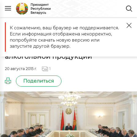
Президент
Республики
Беларусь
К сожалению, ваш браузер не поддерживается.
Главная
События
Cовещание по вопросам производства и обор
Если информация отображена некорректно,
Cовещание по вопросам
попробуйте скачать новую версию или
производства и оборота
запустите другой браузер.
алкогольной продукции
20 августа 2015 г.
1
Поделиться