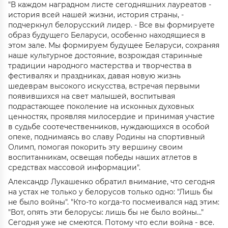
"В каждом наградном листе сегодняшних лауреатов -
история всей нашей жизни, история страны, -
подчеркнул белорусский лидер. - Все вы формируете
образ будущего Беларуси, особенно находящиеся в
этом зале. Мы формируем будущее Беларуси, сохраняя
наше культурное достояние, возрождая старинные
традиции народного мастерства и творчества в
фестивалях и праздниках, давая новую жизнь
шедеврам высокого искусства, встречая первыми
появившихся на свет малышей, воспитывая
подрастающее поколение на исконных духовных
ценностях, проявляя милосердие и принимая участие
в судьбе соотечественников, нуждающихся в особой
опеке, поднимаясь во славу Родины на спортивный
Олимп, помогая покорить эту вершину своим
воспитанникам, освещая победы наших атлетов в
средствах массовой информации".
Александр Лукашенко обратил внимание, что сегодня
на устах не только у белорусов только одно: "Лишь бы
не было войны". "Кто-то когда-то посмеивался над этим:
"Вот, опять эти белорусы: лишь бы не было войны…"
Сегодня уже не смеются. Потому что если война - все.