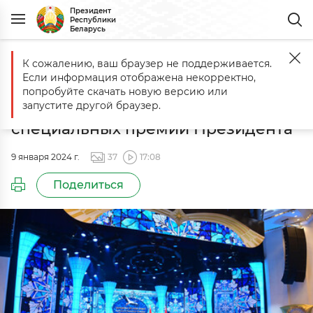
Президент
Республики
Беларусь
К сожалению, ваш браузер не поддерживается.
Главная
События
Церемония вручения премии "За духовное в
Если информация отображена некорректно,
Церемония вручения премии "За
попробуйте скачать новую версию или
духовное возрождение" и
запустите другой браузер.
специальных премий Президента
9 января 2024 г.
37
17:08
Поделиться