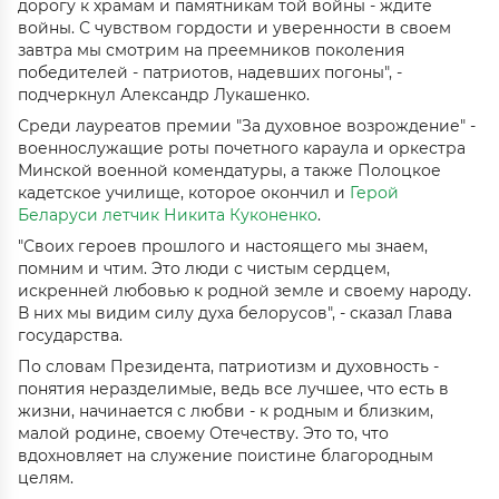
дорогу к храмам и памятникам той войны - ждите
войны. С чувством гордости и уверенности в своем
завтра мы смотрим на преемников поколения
победителей - патриотов, надевших погоны", -
подчеркнул Александр Лукашенко.
Среди лауреатов премии "За духовное возрождение" -
военнослужащие роты почетного караула и оркестра
Минской военной комендатуры, а также Полоцкое
кадетское училище, которое окончил и
Герой
Беларуси летчик Никита Куконенко
.
"Своих героев прошлого и настоящего мы знаем,
помним и чтим. Это люди с чистым сердцем,
искренней любовью к родной земле и своему народу.
В них мы видим силу духа белорусов", - сказал Глава
государства.
По словам Президента, патриотизм и духовность -
понятия неразделимые, ведь все лучшее, что есть в
жизни, начинается с любви - к родным и близким,
малой родине, своему Отечеству. Это то, что
вдохновляет на служение поистине благородным
целям.