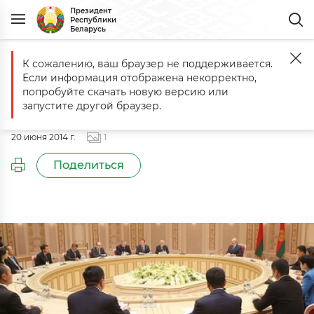
Президент
Республики
Беларусь
К сожалению, ваш браузер не поддерживается.
Главная
События
Встреча с представителями деловых кругов К
Если информация отображена некорректно,
Встреча с представителями
попробуйте скачать новую версию или
деловых кругов Китая
запустите другой браузер.
20 июня 2014 г.
1
Поделиться