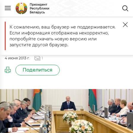
Президент
Республики
Беларусь
К сожалению, ваш браузер не поддерживается.
Главная
События
Совещание по вопросам развития жилищного
Если информация отображена некорректно,
Совещание по вопросам развития
попробуйте скачать новую версию или
жилищного строительства
запустите другой браузер.
4 июня 2013 г.
1
Поделиться