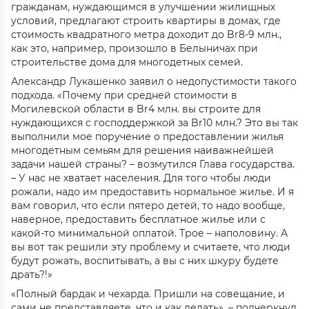
гражданам, нуждающимся в улучшении жилищных
условий, предлагают строить квартиры в домах, где
стоимость квадратного метра доходит до Br8-9 млн.,
как это, например, произошло в Белыничах при
строительстве дома для многодетных семей.
Александр Лукашенко заявил о недопустимости такого
подхода. «Почему при средней стоимости в
Могилевской области в Br4 млн. вы строите для
нуждающихся с господдержкой за Br10 млн.? Это вы так
выполнили мое поручение о предоставлении жилья
многодетным семьям для решения наиважнейшей
задачи нашей страны? – возмутился Глава государства.
– У нас не хватает населения. Для того чтобы люди
рожали, надо им предоставить нормальное жилье. И я
вам говорил, что если пятеро детей, то надо вообще,
наверное, предоставить бесплатное жилье или с
какой-то минимальной оплатой. Трое – наполовину. А
вы вот так решили эту проблему и считаете, что люди
будут рожать, воспитывать, а вы с них шкуру будете
драть?!»
«Полный бардак и чехарда. Пришли на совещание, и
сами не представляете, что и как делать», – подчеркнул