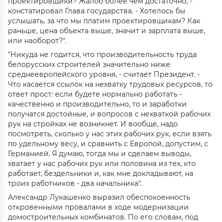
проектировщики? Жалоб более чем достаточно, -
констатировал Глава государства. - Хотелось бы
услышать, за что мы платим проектировщикам? Как
раньше, цена объекта выше, значит и зарплата выше,
или наоборот?".
"Никуда не годится, что производительность труда
белорусских строителей значительно ниже
среднеевропейского уровня, - считает Президент. -
Что касается ссылок на нехватку трудовых ресурсов, то
ответ прост: если будете нормально работать -
качественно и производительно, то и заработки
получатся достойные, и вопросов с нехваткой рабочих
рук на стройках не возникнет. И вообще, надо
посмотреть, сколько у нас этих рабочих рук, если взять
по удельному весу, и сравнить с Европой, допустим, с
Германией. Я думаю, тогда мы и сделаем выводы,
хватает у нас рабочих рук или половина из тех, кто
работает, бездельники и, как мне докладывают, на
троих работников - два начальника".
Александр Лукашенко выразил обеспокоенность
откровенными провалами в ходе модернизации
домостроительных комбинатов. По его словам, под