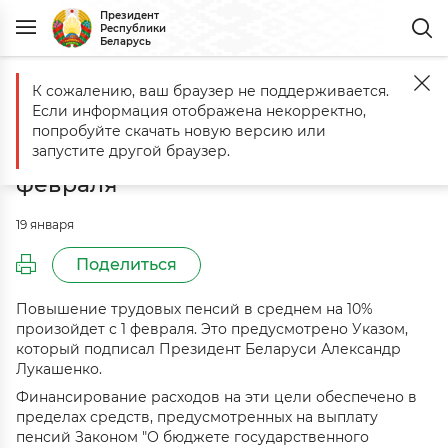
Президент
Республики
Беларусь
К сожалению, ваш браузер не поддерживается.
Главная
События
Александр Лукашенко подписал Указ о повыш
Если информация отображена некорректно,
Александр Лукашенко подписал
попробуйте скачать новую версию или
Указ о повышении пенсий с 1
запустите другой браузер.
февраля
19 января
Поделиться
Повышение трудовых пенсий в среднем на 10%
произойдет с 1 февраля. Это предусмотрено Указом,
который подписал Президент Беларуси Александр
Лукашенко.
Финансирование расходов на эти цели обеспечено в
пределах средств, предусмотренных на выплату
пенсий Законом "О бюджете государственного