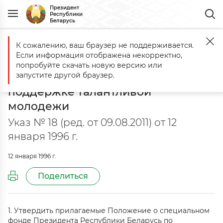
Президент
Республики
Беларусь
К сожалению, ваш браузер не поддерживается.
Главная
Документы
О специальном фонде Президента Республ
Если информация отображена некорректно,
О специальном фонде Президента
попробуйте скачать новую версию или
Республики Беларусь по
запустите другой браузер.
поддержке талантливой
молодежи
Указ № 18 (ред. от 09.08.2011) от 12
января 1996 г.
12 января 1996 г.
Поделиться
1. Утвердить прилагаемые Положение о специальном
фонде Президента Республики Беларусь по