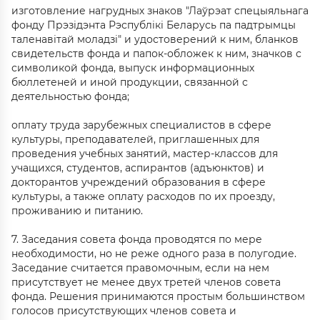
изготовление нагрудных знаков "Лаўрэат спецыяльнага
фонду Прэзiдэнта Рэспублiкi Беларусь па падтрымцы
таленавiтай моладзi" и удостоверений к ним, бланков
свидетельств фонда и папок-обложек к ним, значков с
символикой фонда, выпуск информационных
бюллетеней и иной продукции, связанной с
деятельностью фонда;
оплату труда зарубежных специалистов в сфере
культуры, преподавателей, приглашенных для
проведения учебных занятий, мастер-классов для
учащихся, студентов, аспирантов (адъюнктов) и
докторантов учреждений образования в сфере
культуры, а также оплату расходов по их проезду,
проживанию и питанию.
7. Заседания совета фонда проводятся по мере
необходимости, но не реже одного раза в полугодие.
Заседание считается правомочным, если на нем
присутствует не менее двух третей членов совета
фонда. Решения принимаются простым большинством
голосов присутствующих членов совета и