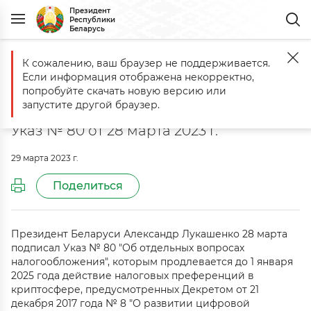
Президент
Республики
Беларусь
К сожалению, ваш браузер не поддерживается.
Главная
Документы
Об отдельных вопросах налогообложения
Если информация отображена некорректно,
Об отдельных вопросах
попробуйте скачать новую версию или
налогообложения
запустите другой браузер.
Указ № 80 от 28 марта 2023 г.
29 марта 2023 г.
Поделиться
Президент Беларуси Александр Лукашенко 28 марта
подписал Указ № 80 "Об отдельных вопросах
налогообложения", которым продлевается до 1 января
2025 года действие налоговых преференций в
криптосфере, предусмотренных Декретом от 21
декабря 2017 года № 8 "О развитии цифровой