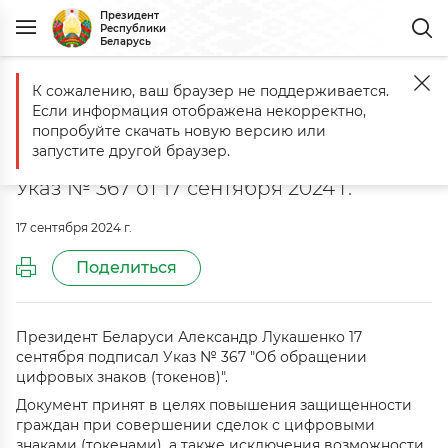
Президент
Республики
Беларусь
К сожалению, ваш браузер не поддерживается.
Главная
Документы
Об обращении цифровых знаков (токенов)
Если информация отображена некорректно,
Об обращении цифровых знаков
попробуйте скачать новую версию или
(токенов)
запустите другой браузер.
Указ № 367 от 17 сентября 2024 г.
17 сентября 2024 г.
Поделиться
Президент Беларуси Александр Лукашенко 17
сентября подписал Указ № 367 "Об обращении
цифровых знаков (токенов)".
Документ принят в целях повышения защищенности
граждан при совершении сделок с цифровыми
знаками (токенами), а также исключения возможности