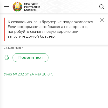
Президент
Республики
Беларусь
К сожалению, ваш браузер не поддерживается.
Главная
Документы
О службе «одно окно»
Если информация отображена некорректно,
О службе «одно окно»
попробуйте скачать новую версию или
запустите другой браузер.
Указ № 202 от 24 мая 2018 г.
24 мая 2018 г.
Поделиться
Указ № 202 от 24 мая 2018 г.