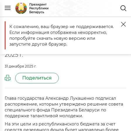
Президент
Республики
Беларусь
К сожалению, ваш браузер не поддерживается.
Главная
Документы
О поощрении
Если информация отображена некорректно,
О поощрении
попробуйте скачать новую версию или
запустите другой браузер.
Распоряжение № 206рп от 31 декабря
2025 г.
31 декабря 2025 г.
Поделиться
Глава государства Александр Лукашенко подписал
распоряжение, которым утверждено решение совета
специального фонда Президента Беларуси по
поддержке талантливой молодежи.
На эти цели из республиканского бюджета за счет
средств резервного фонда будет направлено более