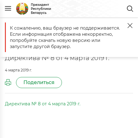
Президент
Республики
Беларусь
К сожалению, ваш браузер не поддерживается.
Главная
Документы
О приоритетных направлениях развития ст
Если информация отображена некорректно,
О приоритетных направлениях
попробуйте скачать новую версию или
развития строительной отрасли
запустите другой браузер.
Директива № 8 от 4 марта 2019 г.
4 марта 2019 г.
Поделиться
Директива № 8 от 4 марта 2019 г.