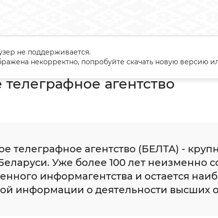
узер не поддерживается.
данское общество
Средства массовой информации
Белорусс
ражена некорректно, попробуйте скачать новую версию ил
 телеграфное агентство
ое телеграфное агентство (БЕЛТА) - кр
Беларуси. Уже более 100 лет неизменно 
венного информагентства и остается наи
ой информации о деятельности высших о