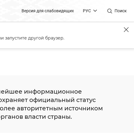
Версия для слабовидящих
РУС
Поиск
кое телеграфное агентство БелТА
и запустите другой браузер.
упнейшее информационное
сохраняет официальный статус
более авторитетным источником
рганов власти страны.