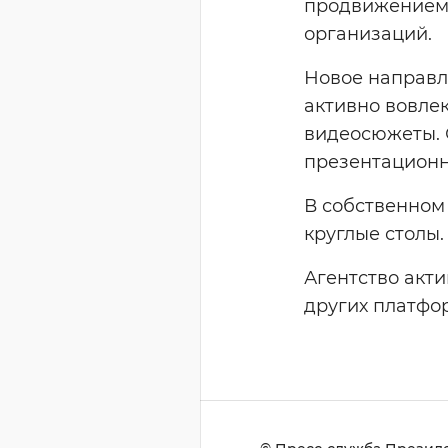
продвижением 
организаций.
Новое направле
активно вовлек
видеосюжеты. 
презентацион
В собственном
круглые столы.
Агентство акти
других платфо