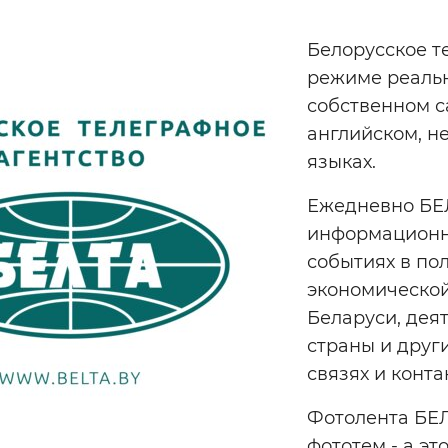
Белорусское т
режиме реальн
собственном с
английском, н
языках.
Ежедневно БЕЛ
информационн
событиях в по
экономической
Беларуси, дея
страны и друг
связях и конта
Фотолента БЕ
фототем - а эт