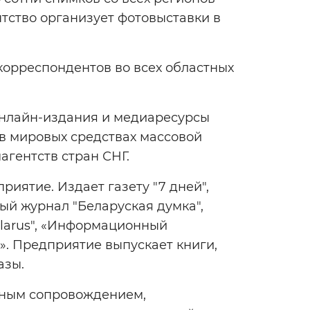
нтство организует фотовыставки в
корреспондентов во всех областных
нлайн-издания и медиаресурсы
 в мировых средствах массовой
гентств стран СНГ.
иятие. Издает газету "7 дней",
й журнал "Беларуская думка",
larus", «Информационный
. Предприятие выпускает книги,
азы.
нным сопровождением,