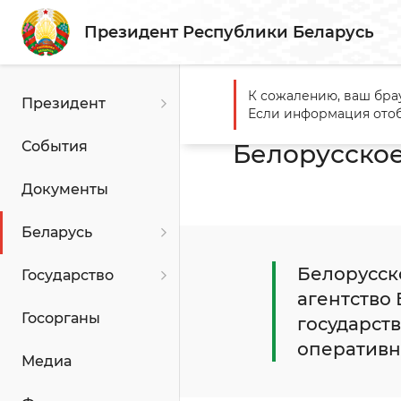
Президент Республики Беларусь
К сожалению, ваш бра
Президент
Главная
Беларусь
Граж
Если информация отоб
События
Белорусское
Документы
Беларусь
Белорусск
Государство
агентство 
Госорганы
государст
оперативн
Медиа