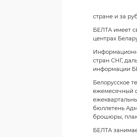
стране и за ру
БЕЛТА имеет с
центрах Белару
Информационны
стран СНГ, дал
информации БЕ
Белорусское те
ежемесячный о
ежеквартальны
бюллетень Адм
брошюры, плак
БЕЛТА занимае