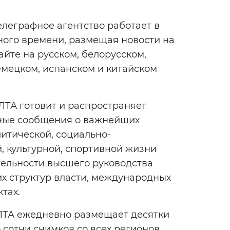
елеграфное агентство работает в
ого времени, размещая новости на
айте на русском, белорусском,
емецком, испанском и китайском
ТА готовит и распространяет
ые сообщения о важнейших
литической, социально-
, культурной, спортивной жизни
тельности высшего руководства
их структур власти, международных
ктах.
ЛТА ежедневно размещает десятки
о сотни снимков со всех регионов