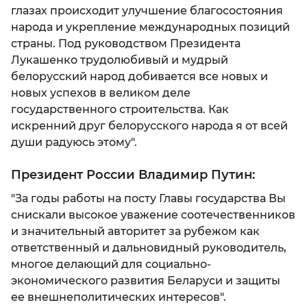
Экономика
глазах происходит улучшение благосостояния
РУС
Государственная символика
народа и укрепление международных позиций
Дворец Независимости
Социальная сфера
страны. Под руководством Президента
БЕЛ
Политика
Цитаты Президента
Лукашенко трудолюбивый и мудрый
Наука
белорусский народ добивается все новых и
ENG
Законодательство
Известные люди о Президенте
новых успехов в великом деле
Туризм
государственного строительства. Как
Участие граждан в управлении делами
Молодёжи
искренний друг белорусского народа я от всей
государства
Гражданское общество
души радуюсь этому".
Детям
Государственные награды и премии
Президент России Владимир Путин:
Государственные праздники
"За годы работы на посту Главы государства Вы
снискали высокое уважение соотечественников
и значительный авторитет за рубежом как
ответственный и дальновидный руководитель,
многое делающий для социально-
экономического развития Беларуси и защиты
ее внешнеполитических интересов".