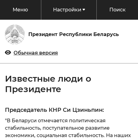
Меню
Настройки
Поиск
Президент
Президент Республики Беларусь
Статус и полномочия
События
Обычная версия
Биография
Документы
Главнокомандующий
Известные люди о
Председатель Всебелорусского народного
Президенте
Беларусь
собрания
Традиции Беларуси
Президент Национального Олимпийского
Государство
Председатель КНР Си Цзиньпин:
Комитета
Беларусь в цифрах
"В Беларуси отмечается политическая
Конституция
Президент без галстука
Госорганы
стабильность, поступательное развитие
Регионы
Государственное устройство
экономики, социальная стабильность. На наших
Администрация Президента