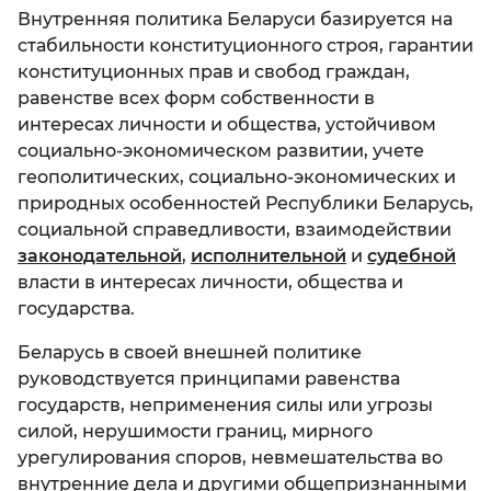
Экономика
Внутренняя политика Беларуси базируется на
РУС
Государственная символика
Дворец Независимости
стабильности конституционного строя, гарантии
Социальная сфера
конституционных прав и свобод граждан,
БЕЛ
Политика
Цитаты Президента
равенстве всех форм собственности в
Наука
интересах личности и общества, устойчивом
ENG
Законодательство
Известные люди о Президенте
социально-экономическом развитии, учете
Туризм
геополитических, социально-экономических и
Участие граждан в управлении делами
Молодёжи
государства
природных особенностей Республики Беларусь,
Гражданское общество
социальной справедливости, взаимодействии
Детям
Государственные награды и премии
законодательной
,
исполнительной
и
судебной
власти в интересах личности, общества и
Государственные праздники
государства.
Беларусь в своей внешней политике
руководствуется принципами равенства
государств, неприменения силы или угрозы
силой, нерушимости границ, мирного
урегулирования споров, невмешательства во
внутренние дела и другими общепризнанными