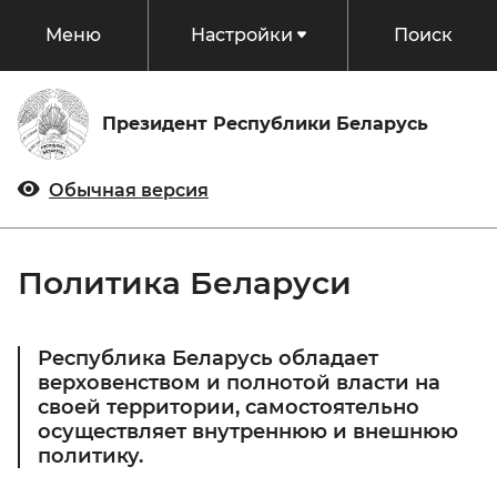
Меню
Настройки
Поиск
Президент
Президент Республики Беларусь
Статус и полномочия
События
Обычная версия
Биография
Документы
Главнокомандующий
Политика Беларуси
Председатель Всебелорусского народного
Беларусь
собрания
Республика Беларусь обладает
Традиции Беларуси
Президент Национального Олимпийского
верховенством и полнотой власти на
Государство
Комитета
своей территории, самостоятельно
Беларусь в цифрах
осуществляет внутреннюю и внешнюю
Конституция
Президент без галстука
Госорганы
политику.
Регионы
Государственное устройство
Администрация Президента