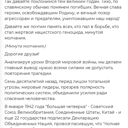
Так давайте поклонимся тем великим годам. Тихо, по
славянскому обычаю помянем погибших. Вечная слава
героям, освобождавшим Родину, и вечный позор
агрессорам и предателям, уничтожавшим наш народ!
Давайте же почтим память всех, кто пал в борьбе, кто
стал жертвой нацистского геноцида, минутой
молчания.
(Минута молчания.)
Дорогие друзья!
Анализируя уроки Второй мировой войны, мы делаем
главный вывод: нужно всеми силами не допустить
повторения трагедии.
Семь десятилетий назад, перед лицом тотальной
угрозы, мировые лидеры, презрев полярность
политических систем, объединили усилия ради
спасения человечества.
В январе 1942 года "большая четвeрка" - Советский
Союз, Великобритания, Соединенные Штаты, Китай - и
еще 22 государства подписали Декларацию
Объединенных Наций, провозгласившую, что "полная