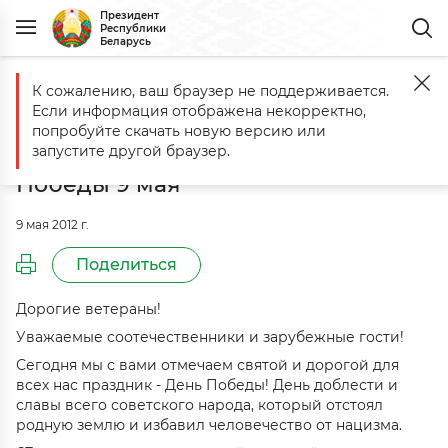
Президент
Республики
Беларусь
К сожалению, ваш браузер не поддерживается.
Главная
События
Выступление на церемонии возложения венк
Если информация отображена некорректно,
Выступление на церемонии
попробуйте скачать новую версию или
возложения венков к монументу
запустите другой браузер.
Победы 9 мая
9 мая 2012 г.
Поделиться
Дорогие ветераны!
Уважаемые соотечественники и зарубежные гости!
Сегодня мы с вами отмечаем святой и дорогой для
всех нас праздник - День Победы! День доблести и
славы всего советского народа, который отстоял
родную землю и избавил человечество от нацизма.