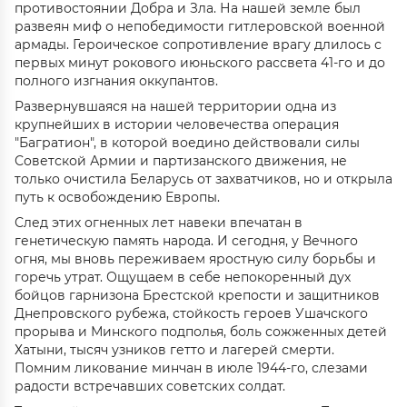
противостоянии Добра и Зла. На нашей земле был
развеян миф о непобедимости гитлеровской военной
армады. Героическое сопротивление врагу длилось с
первых минут рокового июньского рассвета 41-го и до
полного изгнания оккупантов.
Развернувшаяся на нашей территории одна из
крупнейших в истории человечества операция
"Багратион", в которой воедино действовали силы
Советской Армии и партизанского движения, не
только очистила Беларусь от захватчиков, но и открыла
путь к освобождению Европы.
След этих огненных лет навеки впечатан в
генетическую память народа. И сегодня, у Вечного
огня, мы вновь переживаем яростную силу борьбы и
горечь утрат. Ощущаем в себе непокоренный дух
бойцов гарнизона Брестской крепости и защитников
Днепровского рубежа, стойкость героев Ушачского
прорыва и Минского подполья, боль сожженных детей
Хатыни, тысяч узников гетто и лагерей смерти.
Помним ликование минчан в июле 1944-го, слезами
радости встречавших советских солдат.