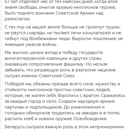
67 лет отделяют нас от тех майских дней, когда алое
знамя свободы, омытое кровью миллионов героев,
было поднято воинами Советской Армии над
рейхстагом.
С тех пор на нашей земле больше не грохочут пушки,
не рвутся снаряды, не пылают печи концлагерей и не
гибнут под бомбежками люди. Выросли поколения, не
знающие ужасов войны.
Мы высоко ценим вклад в победу государств
антигитлеровской коалиции и других стран,
оказавших сопротивление фашизму. Но нельзя
забывать, что решающую роль в разгроме нацизма
сыграл именно Советский Союз.
Победой мы обязаны прежде всего силе, мужеству и
стойкости миллионов простых советских людей,
которые, не жалея себя, боролись с врагом. Сражались
за каждый город и село. Создали народную армию
партизан и подпольщиков. До изнеможения и
голодных обмороков трудились на заводах и в полях,
растили хлеб и ковали оружие Освобождения.
Беларусь сыграла важную роль в этом непримиримом