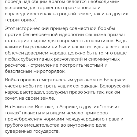
победа над общим врагом является необходимым
условием для торжества прав человека и
справедливости как на родной земле, так и на других
территориях".
Этот исторический пример совместной борьбы
против бесчеловечной идеологии фашизма призван
стать ориентиром для современных политиков. Ведь
какими бы разными ни были наши взгляды, у всех, кто
облечен доверием народа, должно быть то, что выше
любых субъективных разногласий и сиюминутных
расчетов, - стремление построить честный и
безопасный миропорядок.
Война прошла смертоносным ураганом по Беларуси,
унеся в небытие треть наших сограждан. Белорусский
народ выстрадал, заслужил право жить так, как он
хочет, на своей земле.
На Ближнем Востоке, в Африке, в других "горячих
точках" планеты мы видим немало примеров
пренебрежения нормами международного права и
грубого вмешательства во внутренние дела
суверенных государств.