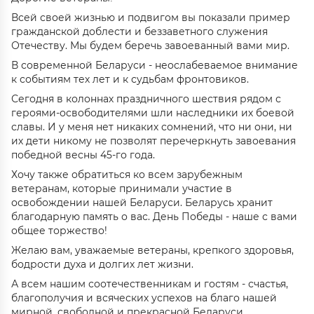
Всей своей жизнью и подвигом вы показали пример
гражданской доблести и беззаветного служения
Отечеству. Мы будем беречь завоеванный вами мир.
В современной Беларуси - неослабеваемое внимание
к событиям тех лет и к судьбам фронтовиков.
Сегодня в колоннах праздничного шествия рядом с
героями-освободителями шли наследники их боевой
славы. И у меня нет никаких сомнений, что ни они, ни
их дети никому не позволят перечеркнуть завоевания
победной весны 45-го года.
Хочу также обратиться ко всем зарубежным
ветеранам, которые принимали участие в
освобождении нашей Беларуси. Беларусь хранит
благодарную память о вас. День Победы - наше с вами
общее торжество!
Желаю вам, уважаемые ветераны, крепкого здоровья,
бодрости духа и долгих лет жизни.
А всем нашим соотечественникам и гостям - счастья,
благополучия и всяческих успехов на благо нашей
мирной, свободной и прекрасной Беларуси.