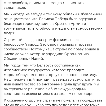
с ее освобождением от немецко-фашистских
захватчиков.
Мы никогда не забудем тех, кому обязаны избавлением
от нацистского ига. Великая Победа была одержана
благодаря героизму воинов Красной Армии и
тружеников тыла, стойкости и единству всех советских
людей.
Огромный вклад в разгром фашизма внес
белорусский народ. Это было признано мировым
сообществом. Поэтому наша страна по праву вошла в
число держав, которые учредили Организацию
Объединенных Наций.
Мы горды тем, что Беларусь состоялась как
независимое государство, которое проводит
миролюбивую многовекторную внешнюю политику.
Наш неизменный принцип: равенство всех стран и их
невмешательство во внутренние дела друг друга. Мы
выступаем за решение любых международных
конфликтов исключительно за столом переговоров.
К сожалению, другие страны не пожелали последовать
этому примеру. К чему это привело? Идет нарастание