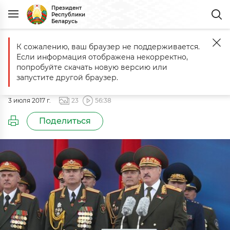
Президент
Республики
Беларусь
К сожалению, ваш браузер не поддерживается.
Главная
События
Парад в честь Дня Независимости Республик
Если информация отображена некорректно,
Парад в честь Дня Независимости
попробуйте скачать новую версию или
Республики Беларусь
запустите другой браузер.
3 июля 2017 г.
23
56:38
Поделиться