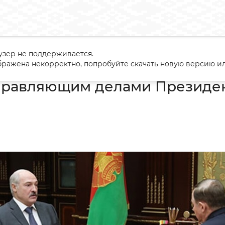
узер не поддерживается.
ча с Управляющим делами Президента Виктором Шейманом
ражена некорректно, попробуйте скачать новую версию ил
Управляющим делами Президе