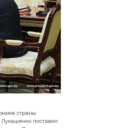
омике страны
р Лукашенко поставил