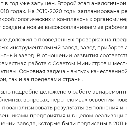
 т в год уже запущен. Второй этап аналогично
2018 годах. На 2019-2020 годы запланирована р
микробиологических и комплексных органомине
ут созданы новые высокооплачиваемые рабочие
же доложил о проведенных проверках на пре
рых инструментальный завод, завод приборов 
онтный завод. В отношении развития соответс
овместная работа с Советом Министров и мест
ктивы. Основная задача - выпуск качественно
ри, так и за пределами страны.
было подробно доложено о работе авиаремонтн
лемных вопросах, перспективах освоения нов
 проанализировать результаты выполнения и
твенниками предприятия и в целом реализаци
ении завода, которые были подписаны в 2011 и 