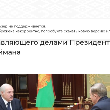
узер не поддерживается.
д Управляющего делами Президента Беларуси Виктора Шейма
ражена некорректно, попробуйте скачать новую версию ил
авляющего делами Президент
ймана