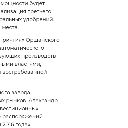
й мощности будет
еализация третьего
ральных удобрений.
 места.
дприятиях Оршанского
автоматического
твующих производств
ными властями,
й востребованной
ого завода,
ых рынков. Александр
нвестиционных
ю распоряжений
2016 годах.