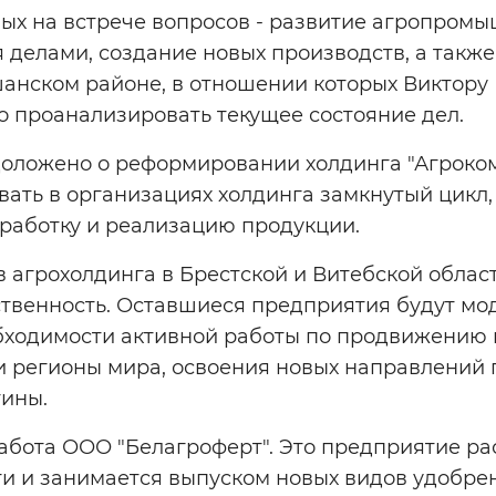
ых на встрече вопросов - развитие агропром
 делами, создание новых производств, а также
анском районе, в отношении которых Виктор
о проанализировать текущее состояние дел.
 доложено о реформировании холдинга "Агроко
ивать в организациях холдинга замкнутый цик
еработку и реализацию продукции.
в агрохолдинга в Брестской и Витебской облас
твенность. Оставшиеся предприятия будут мо
обходимости активной работы по продвижению 
 регионы мира, освоения новых направлений 
ины.
абота ООО "Белагроферт". Это предприятие ра
ти и занимается выпуском новых видов удобре