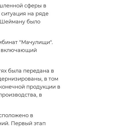
ышленной сферы в
 ситуация на ряде
у Шейману было
мбинат "Мачулищи".
л, включающий
тях была передана в
дернизированы, в том
конечной продукции в
производства, в
сположено в
ний. Первый этап