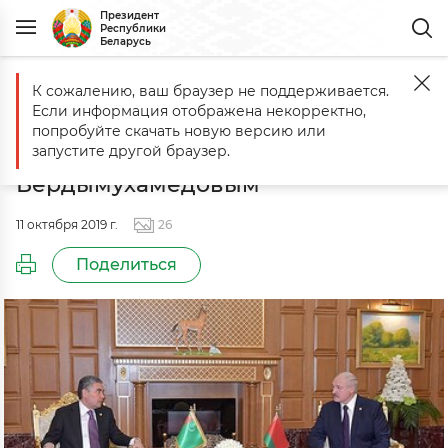
Президент
Республики
Беларусь
К сожалению, ваш браузер не поддерживается.
Главная
События
Встреча с Президентом Туркменистана Гурб
Если информация отображена некорректно,
Встреча с Президентом
попробуйте скачать новую версию или
Туркменистана Гурбангулы
запустите другой браузер.
Бердымухамедовым
11 октября 2019 г.
26
Поделиться