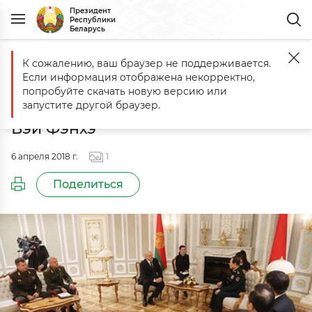
Президент
Республики
Беларусь
К сожалению, ваш браузер не поддерживается.
Главная
События
Встреча с министром обороны Китайской Нар
Если информация отображена некорректно,
Встреча с министром обороны
попробуйте скачать новую версию или
Китайской Народной Республики
запустите другой браузер.
Вэй Фэнхэ
6 апреля 2018 г.
1
Поделиться