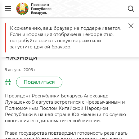
Президент
Республики
Беларусь
К сожалению, ваш браузер не поддерживается.
Главная
События
Встреча с Чрезвычайным и Полномочным По
Если информация отображена некорректно,
Встреча с Чрезвычайным и
попробуйте скачать новую версию или
Полномочным Послом Китая Юй
запустите другой браузер.
Чжэньци
9 августа 2005 г.
Поделиться
Президент Республики Беларусь Александр
Лукашенко 9 августа встретился с Чрезвычайным и
Полномочным Послом Китайской Народной
Республики в нашей стране Юй Чжэньци по случаю
окончания его дипломатической миссии.
Глава государства подтвердил готовность развивать