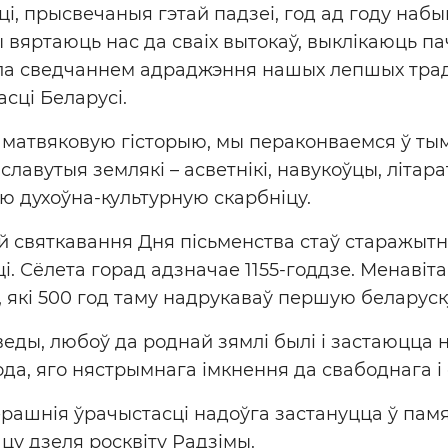
і, прысвечаныя гэтай падзеі, год ад году наб
ны вяртаюць нас да сваіх вытокаў, выклікаюць 
тала сведчаннем адраджэння нашых лепшых тр
сці Беларусі.
матвяковую гісторыю, мы пераконваемся ў тым
славутыя землякі – асветнікі, навукоўцы, літар
ую духоўна-культурную скарбніцу.
ай святкавання Дня пісьменства стаў старажыт
 Сëлета горад адзначае 1155-годдзе. Менавіта 
які 500 год таму надрукаваў першую беларуску
веды, любоў да роднай зямлі былі і застаюцца
рода, яго нястрымнага імкнення да свабоднага 
рашнія ўрачыстасці надоўга застануцца ў памя
цу дзеля росквіту Радзімы.