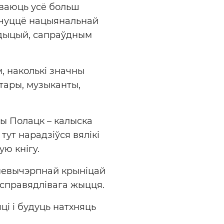
ываюць усë больш
пачуццë нацыянальнай
адыцый, сапраўдным
, наколькі значны
атары, музыканты,
ны Полацк – калыска
тут нарадзіўся вялікі
ю кнігу.
 невычэрпнай крыніцай
і справядлівага жыцця.
ці і будуць натхняць