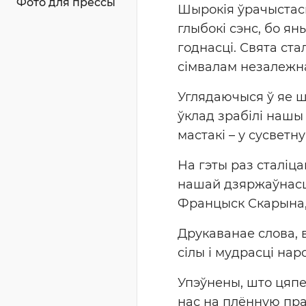
Фото для прессы
Шырокія ўрачыстасц
глыбокі сэнс, бо я
годнасці. Свята с
сімвалам незалежна
Углядаючыся ў яе ш
ўклад зрабілі нашы 
мастакі – у сусветн
На гэты раз сталіц
нашай дзяржаўнасці.
Францыск Скарына, 
Друкаванае слова, 
сілы і мудрасці на
Упэўнены, што цяпе
нас на плëнную пра