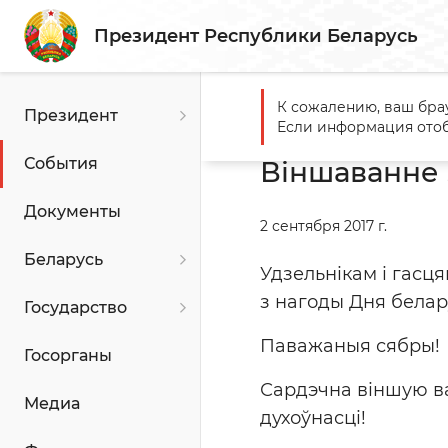
Президент Республики Беларусь
К сожалению, ваш бра
Президент
Главная
События
Вінша
Если информация отоб
События
Віншаванне 
Документы
2 сентября 2017 г.
Беларусь
Удзельнікам і гасц
з нагоды Дня белар
Государство
Паважаныя сябры!
Госорганы
Сардэчна віншую ва
Медиа
духоўнасці!