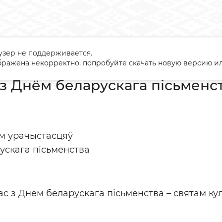
узер не поддерживается.
ванне з Днём беларускага пісьменства
ражена некорректно, попробуйте скачать новую версию ил
з Днём беларускага пісьменс
ям урачыстасцяў
ускага пісьменства
с з Днём беларускага пісьменства – святам кул