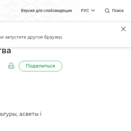
Версия для слабовидящих
РУС
Поиск
и запустите другой браузер.
тва
Поделиться
ьтуры, асветы і