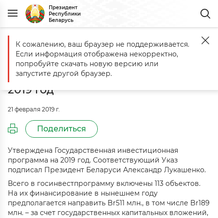
Президент
Республики
Беларусь
К сожалению, ваш браузер не поддерживается.
Главная
События
Утверждена Государственная инвестиционная 
Если информация отображена некорректно,
Утверждена Государственная
попробуйте скачать новую версию или
инвестиционная программа на
запустите другой браузер.
2019 год
21 февраля 2019 г.
Поделиться
Утверждена Государственная инвестиционная
программа на 2019 год. Соответствующий Указ
подписал Президент Беларуси Александр Лукашенко.
Всего в госинвестпрограмму включены 113 объектов.
На их финансирование в нынешнем году
предполагается направить Br511 млн., в том числе Br189
млн. – за счет государственных капитальных вложений,