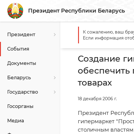
Президент Республики Беларусь
К сожалению, ваш бра
Президент
Главная
События
Созда
Если информация отоб
качественных товарах
События
Создание ги
Документы
обеспечить 
Беларусь
товарах
Государство
18 декабря 2006 г.
Госорганы
Президент Республ
Медиа
гипермаркет "Прост
столичным властям