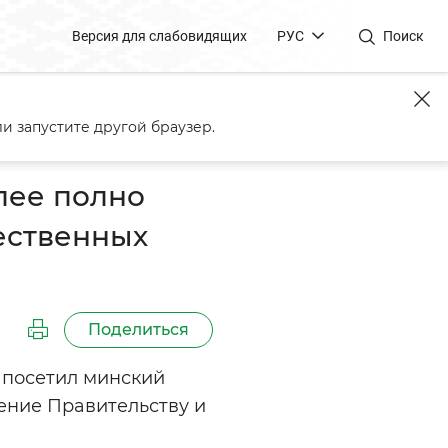
Версия для слабовидящих
РУС
Поиск
бности населения в
и запустите другой браузер.
лее полно
ественных
Поделиться
 посетил минский
чение Правительству и