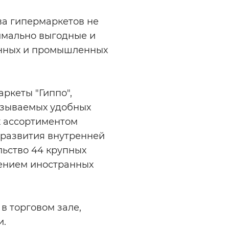
ва гипермаркетов не
симально выгодные и
енных и промышленных
ркеты "Гиппо",
называемых удобных
х ассортиментом
 развития внутренней
льство 44 крупных
ечением иностранных
в торговом зале,
и.