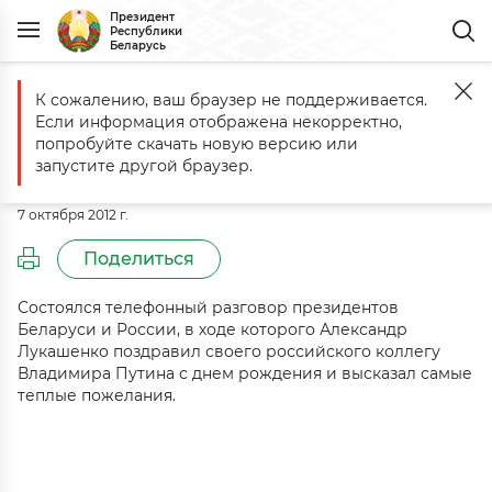
Президент
Республики
Беларусь
К сожалению, ваш браузер не поддерживается.
Главная
События
Состоялся телефонный разговор президентов
Если информация отображена некорректно,
Состоялся телефонный разговор
попробуйте скачать новую версию или
президентов Беларуси и России
запустите другой браузер.
7 октября 2012 г.
Поделиться
Состоялся телефонный разговор президентов
Беларуси и России, в ходе которого Александр
Лукашенко поздравил своего российского коллегу
Владимира Путина с днем рождения и высказал самые
теплые пожелания.