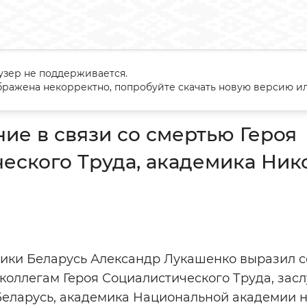
узер не поддерживается.
знование в связи со смертью Героя Социалистического Труда, 
ражена некорректно, попробуйте скачать новую версию ил
ие в связи со смертью Героя
еского Труда, академика Ник
ики Беларусь Александр Лукашенко выразил 
коллегам Героя Социалистического Труда, зас
Беларусь, академика Национальной академии 