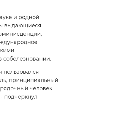
ауке и родной
ны выдающиеся
люминисценции,
еждународное
окими
в соболезновании.
ч пользовался
ель, принципиальный
орядочный человек.
 - подчеркнул