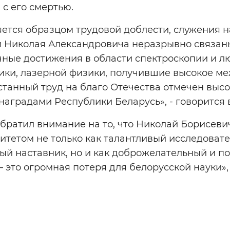
 с его смертью.
яется образцом трудовой доблести, служения н
м Николая Александровича неразрывно связа
чные достижения в области спектроскопии и 
ики, лазерной физики, получившие высокое м
станный труд на благо Отечества отмечен выс
аградами Республики Беларусь», - говорится 
обратил внимание на то, что Николай Борисеви
итетом не только как талантливый исследоват
ый наставник, но и как доброжелательный и п
 – это огромная потеря для белорусской науки»,