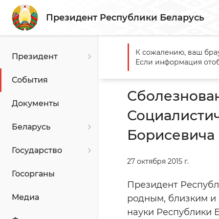
Президент Республики Беларусь
К сожалению, ваш бра
Президент
Главная
События
Сболе
Если информация отоб
Борисевича
События
Сболезнован
Документы
Социалистич
Беларусь
Борисевича
Государство
27 октября 2015 г.
Госорганы
Президент Республ
Медиа
родным, близким и 
науки Республики 