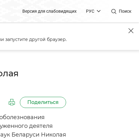
Версия для слабовидящих
РУС
Поиск
академика Николая
и запустите другой браузер.
олая
Поделиться
соболезнования
луженного деятеля
наук Беларуси Николая